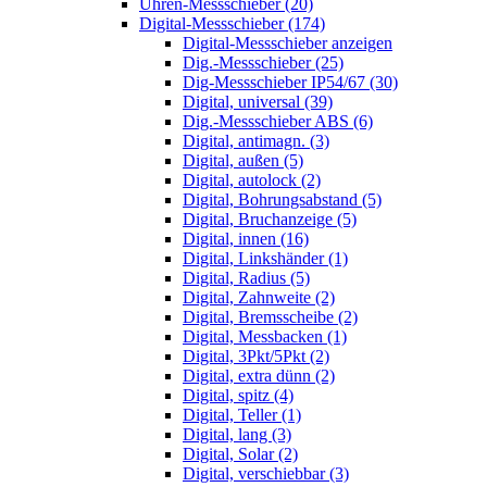
Uhren-Messschieber (20)
Digital-Messschieber (174)
Digital-Messschieber anzeigen
Dig.-Messschieber (25)
Dig-Messschieber IP54/67 (30)
Digital, universal (39)
Dig.-Messschieber ABS (6)
Digital, antimagn. (3)
Digital, außen (5)
Digital, autolock (2)
Digital, Bohrungsabstand (5)
Digital, Bruchanzeige (5)
Digital, innen (16)
Digital, Linkshänder (1)
Digital, Radius (5)
Digital, Zahnweite (2)
Digital, Bremsscheibe (2)
Digital, Messbacken (1)
Digital, 3Pkt/5Pkt (2)
Digital, extra dünn (2)
Digital, spitz (4)
Digital, Teller (1)
Digital, lang (3)
Digital, Solar (2)
Digital, verschiebbar (3)