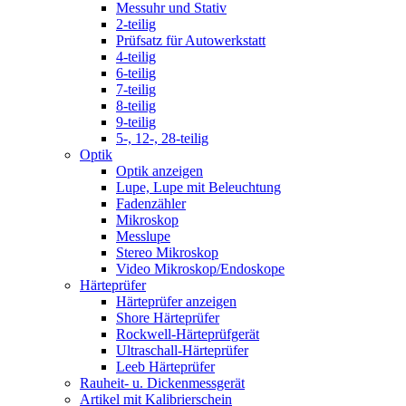
Messuhr und Stativ
2-teilig
Prüfsatz für Autowerkstatt
4-teilig
6-teilig
7-teilig
8-teilig
9-teilig
5-, 12-, 28-teilig
Optik
Optik anzeigen
Lupe, Lupe mit Beleuchtung
Fadenzähler
Mikroskop
Messlupe
Stereo Mikroskop
Video Mikroskop/Endoskope
Härteprüfer
Härteprüfer anzeigen
Shore Härteprüfer
Rockwell-Härteprüfgerät
Ultraschall-Härteprüfer
Leeb Härteprüfer
Rauheit- u. Dickenmessgerät
Artikel mit Kalibrierschein