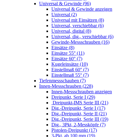
Universal & Gewinde (96)
Universal & Gewinde anzeigen
Universal (2)
Universal mit Einsätzen (8)
Universal, verschiebbar (6)
Universal, digital (8)
Universal, dig., verschiebbar (6)
Gewinde-Messschrauben (16)
Einsätze (8)
Einsätze 55° (11)
Einsätze 60° (7)
Kugeleinsätze (10)
Einstellmaß 60° (7)
Einstellmaß 55° (7)
Tiefenmessschauben (7)
Innen-Messschrauben (228)
Innen-Messschrauben anzeigen
Dreipunkt, Serie I (29)
Dreipunkt-IMS Serie III (21)
Dig.-Dreipunkt, Serie I (17)
Dig.-Dreipunkt, Serie II (21)
Dig.-Dreipunkt, Serie III (19)
Dig., 3Pkt, 2-Messköpfe (7)
Pistolen-Dreipunkt (17)
3-Pkt, ab 100 mm (19)