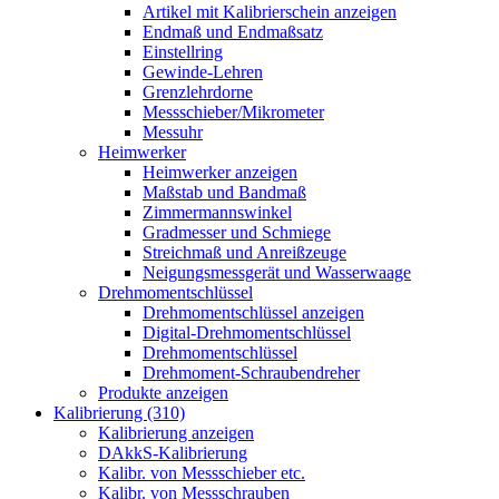
Artikel mit Kalibrierschein anzeigen
Endmaß und Endmaßsatz
Einstellring
Gewinde-Lehren
Grenzlehrdorne
Messschieber/Mikrometer
Messuhr
Heimwerker
Heimwerker anzeigen
Maßstab und Bandmaß
Zimmermannswinkel
Gradmesser und Schmiege
Streichmaß und Anreißzeuge
Neigungsmessgerät und Wasserwaage
Drehmomentschlüssel
Drehmomentschlüssel anzeigen
Digital-Drehmomentschlüssel
Drehmomentschlüssel
Drehmoment-Schraubendreher
Produkte anzeigen
Kalibrierung (310)
Kalibrierung anzeigen
DAkkS-Kalibrierung
Kalibr. von Messschieber etc.
Kalibr. von Messschrauben