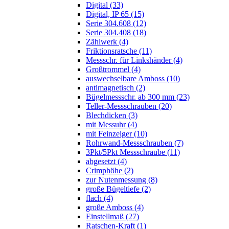
Digital (33)
Digital, IP 65 (15)
Serie 304.608 (12)
Serie 304.408 (18)
Zählwerk (4)
Friktionsratsche (11)
Messschr. für Linkshänder (4)
Großtrommel (4)
auswechselbare Amboss (10)
antimagnetisch (2)
Bügelmessschr. ab 300 mm (23)
Teller-Messschrauben (20)
Blechdicken (3)
mit Messuhr (4)
mit Feinzeiger (10)
Rohrwand-Messschrauben (7)
3Pkt/5Pkt Messschraube (11)
abgesetzt (4)
Crimphöhe (2)
zur Nutenmessung (8)
große Bügeltiefe (2)
flach (4)
große Amboss (4)
Einstellmaß (27)
Ratschen-Kraft (1)