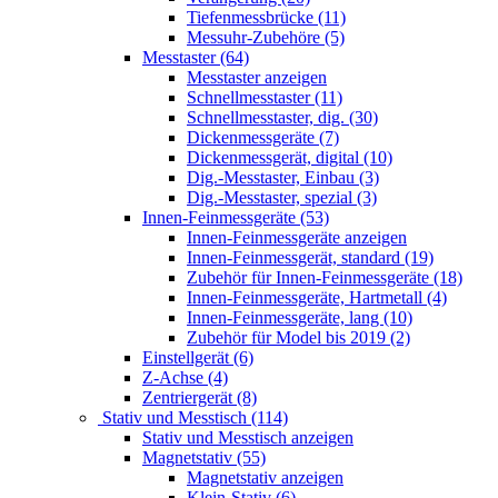
Tiefenmessbrücke (11)
Messuhr-Zubehöre (5)
Messtaster (64)
Messtaster anzeigen
Schnellmesstaster (11)
Schnellmesstaster, dig. (30)
Dickenmessgeräte (7)
Dickenmessgerät, digital (10)
Dig.-Messtaster, Einbau (3)
Dig.-Messtaster, spezial (3)
Innen-Feinmessgeräte (53)
Innen-Feinmessgeräte anzeigen
Innen-Feinmessgerät, standard (19)
Zubehör für Innen-Feinmessgeräte (18)
Innen-Feinmessgeräte, Hartmetall (4)
Innen-Feinmessgeräte, lang (10)
Zubehör für Model bis 2019 (2)
Einstellgerät (6)
Z-Achse (4)
Zentriergerät (8)
Stativ und Messtisch (114)
Stativ und Messtisch anzeigen
Magnetstativ (55)
Magnetstativ anzeigen
Klein-Stativ (6)