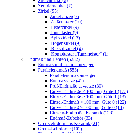
Streichmaße (6)
Zentrierwinkel (7)
Zirkel (55)
Zirkel anzeigen
Außentaster (10)
Federzirkel (9)
Innentaster (9)
Spitzzirkel (13)
Bogenzirkel (9)
Bleistiftzirkel (4)
Kombitaster „Tanzmeister“ (1)
Endmaß und Lehren (5282)
Endmaß und Lehren anzeigen
Parallelendmaß (553)
Parallelendmaß anzeigen
Endmaßsätze (41)
Prüf-Endmaße u. -sätze (30)
Einzel-Endmaße < 100 mm, Güte 1 (173)
Einzel-Endmaße > 100 mm, Güte 1 (13)
Einzel-Endmaß < 100 mm, Güte 0 (122)
Einzel-Endmaß > 100 mm, Güte 0 (13)
Einzeln-Endmaße, Keramik (128)
Endmaß-Zubehör (33)
Grenzlehrdorn aus Keramik (21)
Grenz-Lehrdorne (102)