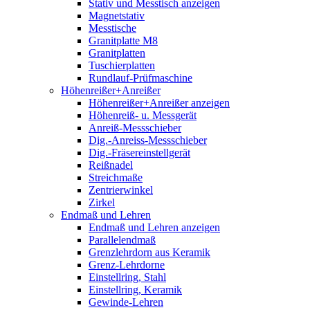
Stativ und Messtisch anzeigen
Magnetstativ
Messtische
Granitplatte M8
Granitplatten
Tuschierplatten
Rundlauf-Prüfmaschine
Höhenreißer+Anreißer
Höhenreißer+Anreißer anzeigen
Höhenreiß- u. Messgerät
Anreiß-Messschieber
Dig.-Anreiss-Messschieber
Dig.-Fräsereinstellgerät
Reißnadel
Streichmaße
Zentrierwinkel
Zirkel
Endmaß und Lehren
Endmaß und Lehren anzeigen
Parallelendmaß
Grenzlehrdorn aus Keramik
Grenz-Lehrdorne
Einstellring, Stahl
Einstellring, Keramik
Gewinde-Lehren