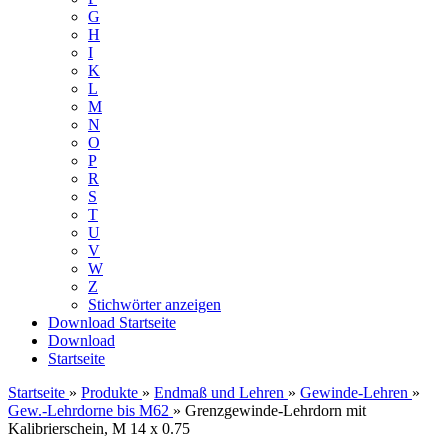
G
H
I
K
L
M
N
O
P
R
S
T
U
V
W
Z
Stichwörter anzeigen
Download
Startseite
Download
Startseite
Startseite
»
Produkte
»
Endmaß und Lehren
»
Gewinde-Lehren
»
Gew.-Lehrdorne bis M62
»
Grenzgewinde-Lehrdorn mit
Kalibrierschein, M 14 x 0.75