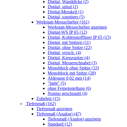
Digital, Wanddicke (2)
Digital, spiral (2)
Digital-Messkeil (1)
Digital, sonstiges (5)
Werkstatt-Messschieber (161)
Werkstatt-Messschieber anzeigen
Digital-WS IP 65 (12)
Digital, Kohlenstofffaser IP 65 (15)
Digital, mit Spitzen (11)
Digital, ohne Spitze (22)
Digital, versch. (4)
Digital, Kreuzspitze (4)
Digital, Messerschnabel (3)
Monoblock ohne Spitze (33)
Monoblock mit Spitze (28)
Ablesung 0,02 mm (14)
"light" (5)
ohne Feineinstellung (6)
Nonius geschraubt (4)
Zubehör (15)
Tiefenmaß (162)
Tiefenmaß anzeigen
Tiefenmaß (Analog) (47)
Tiefenmaß (Analog) anzeigen
Standard (12)