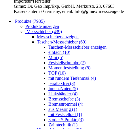
Importeur/Hersteller:
Gimex Dr. Gao Imp/Exp. GmbH, Merkurstr. 23, 67663
Kaiserslautern / Germany, email: Info@gimex-messzeuge.de
Produkte (7935)
Produkte anzeigen
Messschieber (439)
Messschieber anzeigen
Taschen-Messschieber (69)
Taschen-Messschieber anzeigen
einfach (10)
Mini (5)
Feststellschraube (7)
Momentfeststellung (8)
TOP (10)
mit rundem Tiefenmaß (4)
parallaxfrei (3)
Innen-Nuten (5)
Linkshänder (4)
Bremsscheibe (3)
Bremsstrommel (4)
aus Messing (1)
mit Feststellrad (1)
3 oder 5 Punkte (3)
Zahntechnik (1)