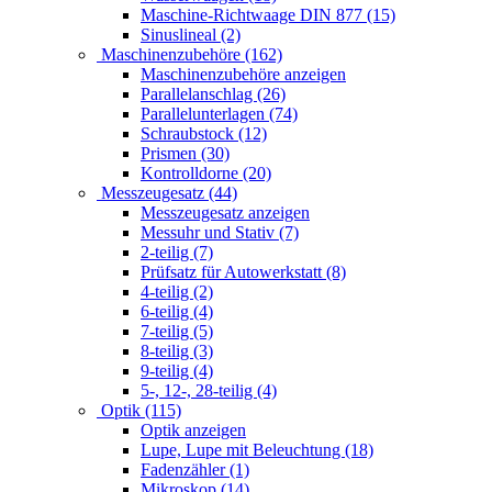
Maschine-Richtwaage DIN 877 (15)
Sinuslineal (2)
Maschinenzubehöre (162)
Maschinenzubehöre anzeigen
Parallelanschlag (26)
Parallelunterlagen (74)
Schraubstock (12)
Prismen (30)
Kontrolldorne (20)
Messzeugesatz (44)
Messzeugesatz anzeigen
Messuhr und Stativ (7)
2-teilig (7)
Prüfsatz für Autowerkstatt (8)
4-teilig (2)
6-teilig (4)
7-teilig (5)
8-teilig (3)
9-teilig (4)
5-, 12-, 28-teilig (4)
Optik (115)
Optik anzeigen
Lupe, Lupe mit Beleuchtung (18)
Fadenzähler (1)
Mikroskop (14)