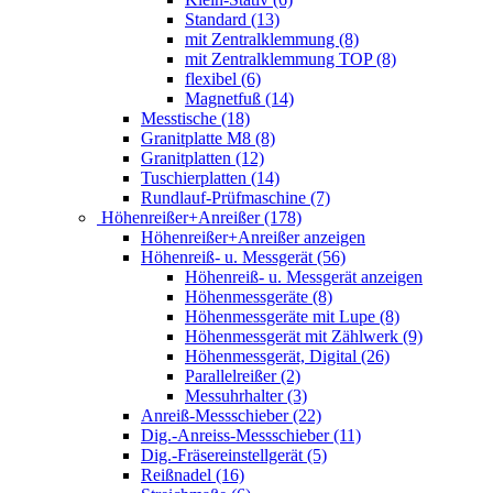
Standard (13)
mit Zentralklemmung (8)
mit Zentralklemmung TOP (8)
flexibel (6)
Magnetfuß (14)
Messtische (18)
Granitplatte M8 (8)
Granitplatten (12)
Tuschierplatten (14)
Rundlauf-Prüfmaschine (7)
Höhenreißer+Anreißer (178)
Höhenreißer+Anreißer anzeigen
Höhenreiß- u. Messgerät (56)
Höhenreiß- u. Messgerät anzeigen
Höhenmessgeräte (8)
Höhenmessgeräte mit Lupe (8)
Höhenmessgerät mit Zählwerk (9)
Höhenmessgerät, Digital (26)
Parallelreißer (2)
Messuhrhalter (3)
Anreiß-Messschieber (22)
Dig.-Anreiss-Messschieber (11)
Dig.-Fräsereinstellgerät (5)
Reißnadel (16)