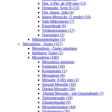
Dig.-3-Pkt, ab 100 mm (13)
Dreipunkt, Serie II (13)
Dig.-Innen, 2pkt (4)
Innen-Messschr. (2 punkt) (16)
Stab-Mikrometer (7)
Einstellmaß (6)
Verlängerungen (17)
Quernuten (2)
Mikrometerhalter (3)
Messuhren, -Taster (317)
Messuhren, -Taster anzeigen
Induktive Taster (2)
Messuhren (180)
Messuhren anzeigen
Feintaster (18)
Komparator (1)
Messuhren (8)
Messuhr, 0,001 mm (2)
Spezial-Messuhr (10)
Digital-Messuhr (26)
Digital-Messuhr - mit Glasmaßstab (7)
Tiefenmessuhr (19)
Zündzeitpunkt (9)
Messuhreinsätze (44)
Verängerung (20)