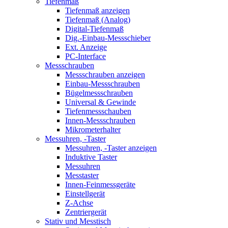
Tiefenmaß
Tiefenmaß anzeigen
Tiefenmaß (Analog)
Digital-Tiefenmaß
Dig.-Einbau-Messschieber
Ext. Anzeige
PC-Interface
Messschrauben
Messschrauben anzeigen
Einbau-Messschrauben
Bügelmessschrauben
Universal & Gewinde
Tiefenmessschauben
Innen-Messschrauben
Mikrometerhalter
Messuhren, -Taster
Messuhren, -Taster anzeigen
Induktive Taster
Messuhren
Messtaster
Innen-Feinmessgeräte
Einstellgerät
Z-Achse
Zentriergerät
Stativ und Messtisch