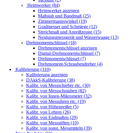
Heimwerker (84)
Heimwerker anzeigen
Maßstab und Bandmaß (25)
Zimmermannswinkel (19)
Gradmesser und Schmiege (12)
Streichmaß und Anreißzeuge (15)
Neigungsmessgerät und Wasserwaage (13)
Drehmomentschlüssel (18)
Drehmomentschlüssel anzeigen
Digital-Drehmomentschlüssel (7)
Drehmomentschlüssel (7)
Drehmoment-Schraubendreher (4)
Kalibrierung (310)
Kalibrierung anzeigen
DAkkS-Kalibrierung (38)
Kalibr. von Messschieber etc. (30)
Kalibr. von Messschrauben (82)
Kalibr. von Innen-Mikrometer (32)
Kalibr. von Messuhren etc. (19)
Kalibr. von Höhenreißer (5)
Kalibr. von Lehren (26)
Kalibr. von Endmaßen (29)
Kalibr. von Messstiften (10)
Kalibr. von sonst. Messmitteln (39)