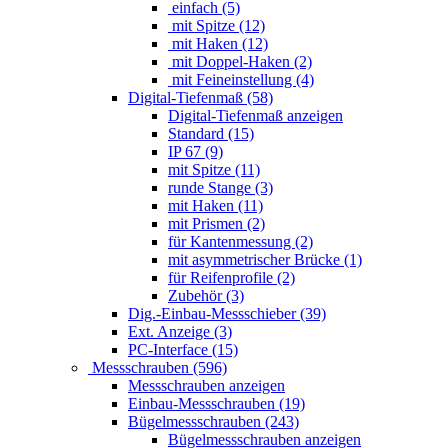
einfach (5)
mit Spitze (12)
mit Haken (12)
mit Doppel-Haken (2)
mit Feineinstellung (4)
Digital-Tiefenmaß (58)
Digital-Tiefenmaß anzeigen
Standard (15)
IP 67 (9)
mit Spitze (11)
runde Stange (3)
mit Haken (11)
mit Prismen (2)
für Kantenmessung (2)
mit asymmetrischer Brücke (1)
für Reifenprofile (2)
Zubehör (3)
Dig.-Einbau-Messschieber (39)
Ext. Anzeige (3)
PC-Interface (15)
Messschrauben (596)
Messschrauben anzeigen
Einbau-Messschrauben (19)
Bügelmessschrauben (243)
Bügelmessschrauben anzeigen