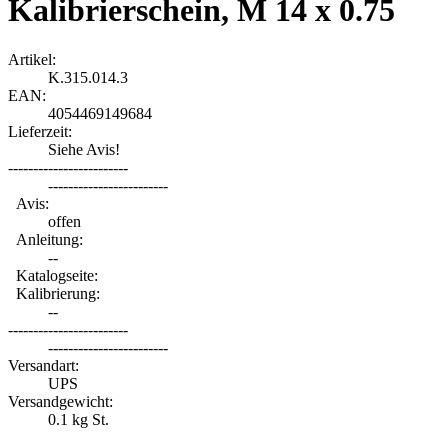
Kalibrierschein, M 14 x 0.75
Artikel:
K.315.014.3
EAN:
4054469149684
Lieferzeit:
Siehe Avis!
------------------------
------------------------
Avis:
offen
Anleitung:
--
Katalogseite:
Kalibrierung:
--
------------------------
------------------------
Versandart:
UPS
Versandgewicht:
0.1
kg St.