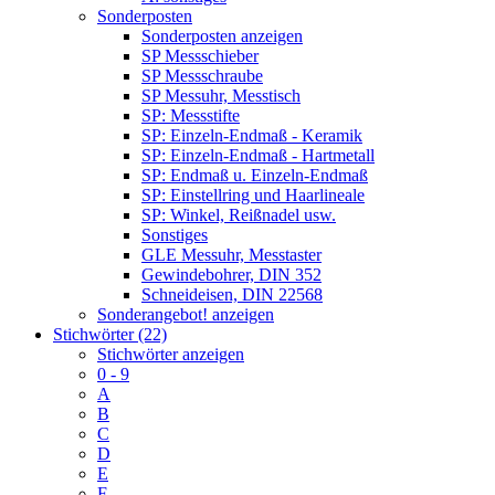
Sonderposten
Sonderposten anzeigen
SP Messschieber
SP Messschraube
SP Messuhr, Messtisch
SP: Messstifte
SP: Einzeln-Endmaß - Keramik
SP: Einzeln-Endmaß - Hartmetall
SP: Endmaß u. Einzeln-Endmaß
SP: Einstellring und Haarlineale
SP: Winkel, Reißnadel usw.
Sonstiges
GLE Messuhr, Messtaster
Gewindebohrer, DIN 352
Schneideisen, DIN 22568
Sonderangebot! anzeigen
Stichwörter (22)
Stichwörter anzeigen
0 - 9
A
B
C
D
E
F