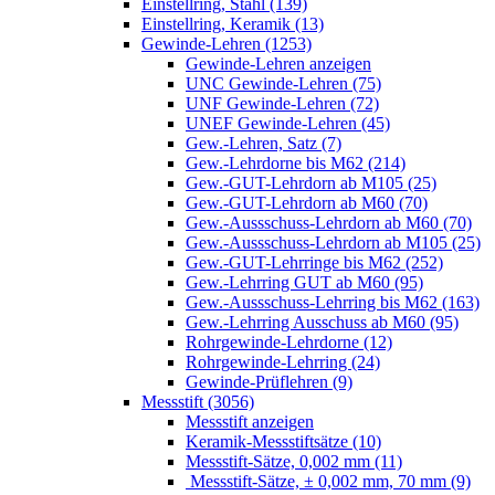
Einstellring, Stahl (139)
Einstellring, Keramik (13)
Gewinde-Lehren (1253)
Gewinde-Lehren anzeigen
UNC Gewinde-Lehren (75)
UNF Gewinde-Lehren (72)
UNEF Gewinde-Lehren (45)
Gew.-Lehren, Satz (7)
Gew.-Lehrdorne bis M62 (214)
Gew.-GUT-Lehrdorn ab M105 (25)
Gew.-GUT-Lehrdorn ab M60 (70)
Gew.-Aussschuss-Lehrdorn ab M60 (70)
Gew.-Aussschuss-Lehrdorn ab M105 (25)
Gew.-GUT-Lehrringe bis M62 (252)
Gew.-Lehrring GUT ab M60 (95)
Gew.-Aussschuss-Lehrring bis M62 (163)
Gew.-Lehrring Ausschuss ab M60 (95)
Rohrgewinde-Lehrdorne (12)
Rohrgewinde-Lehrring (24)
Gewinde-Prüflehren (9)
Messstift (3056)
Messstift anzeigen
Keramik-Messstiftsätze (10)
Messstift-Sätze, 0,002 mm (11)
Messstift-Sätze, ± 0,002 mm, 70 mm (9)