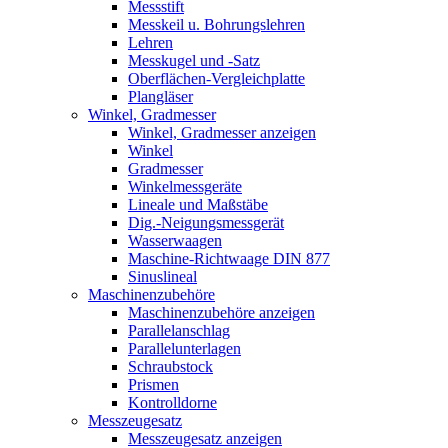
Messstift
Messkeil u. Bohrungslehren
Lehren
Messkugel und -Satz
Oberflächen-Vergleichplatte
Plangläser
Winkel, Gradmesser
Winkel, Gradmesser anzeigen
Winkel
Gradmesser
Winkelmessgeräte
Lineale und Maßstäbe
Dig.-Neigungsmessgerät
Wasserwaagen
Maschine-Richtwaage DIN 877
Sinuslineal
Maschinenzubehöre
Maschinenzubehöre anzeigen
Parallelanschlag
Parallelunterlagen
Schraubstock
Prismen
Kontrolldorne
Messzeugesatz
Messzeugesatz anzeigen