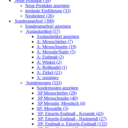
Neue Produkte (59)
Neue Produkte anzeigen
geplante Einführung (33)
Neuheiten! (26)
Sonderangebot! (390)
Sonderangebot! anzeigen
Auslaufartikel (57)
Auslaufartikel anzeigen
A: Messschieber (7)
A: Messschraube (19)
A: Messuhr/Stativ (5)
A: Endmaß (2)
A: Winkel (2)
A: Reißnadel (1)
A: Zirkel (21)
A: sonstiges
Sonderposten (333)
Sonderposten anzeigen
SP Messschieber (29)
SP Messschraube (40)
SP Messuhr, Messtisch (4)
SP: Messstifte (5)
SP: Einzeln-Endmaß - Keramik (43)
SP: Einzeln-Endmaß - Hartmetall (27)
SP: Endmaß u. Einzeln-Endmaß (132)