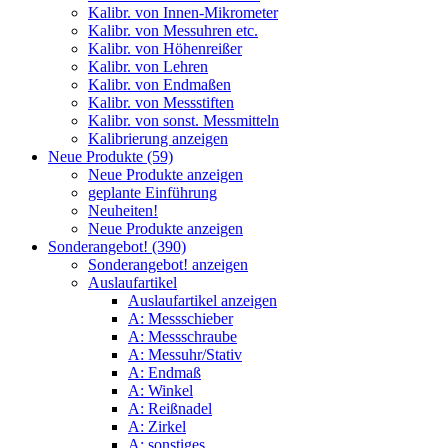
Kalibr. von Innen-Mikrometer
Kalibr. von Messuhren etc.
Kalibr. von Höhenreißer
Kalibr. von Lehren
Kalibr. von Endmaßen
Kalibr. von Messstiften
Kalibr. von sonst. Messmitteln
Kalibrierung anzeigen
Neue Produkte (59)
Neue Produkte anzeigen
geplante Einführung
Neuheiten!
Neue Produkte anzeigen
Sonderangebot! (390)
Sonderangebot! anzeigen
Auslaufartikel
Auslaufartikel anzeigen
A: Messschieber
A: Messschraube
A: Messuhr/Stativ
A: Endmaß
A: Winkel
A: Reißnadel
A: Zirkel
A: sonstiges