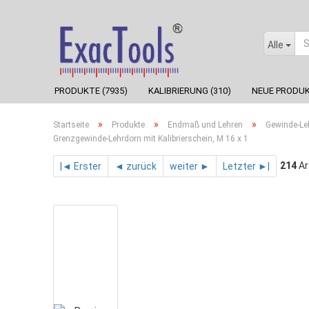
Alle
PRODUKTE (7935)
KALIBRIERUNG (310)
NEUE PRODUK
»
»
»
Startseite
Produkte
Endmaß und Lehren
Gewinde-Le
Grenzgewinde-Lehrdorn mit Kalibrierschein, M 16 x 1
214
Ar
|◄ Erster
◄ zurück
weiter ►
Letzter ►|