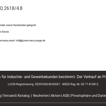
H
GQ 2618/4.8
wender sowie Handwerker geeignet.
n führen.
 Germany, email: Info@gimex-messzeuge.de
h für Industrie- und Gewerbekunden bestimmt. Der Verkauf an Pr
LUCID-Registrierung: DE5593824543567 - WEEE-Reg.-Nr. DE 71410812
g | Versand
|
Katalog | Neuheiten | Aktion
|
AGB
|
Privatsphäre und Dat