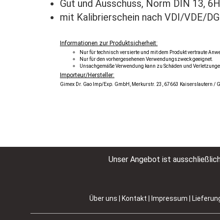
Gut und Ausschuss, Norm DIN 13, 6
mit Kalibrierschein nach VDI/VDE/D
Informationen zur Produktsicherheit:
Nur für technisch versierte und mit dem Produkt vertraute An
Nur für den vorhergesehenen Verwendungszweck geeignet.
Unsachgemäße Verwendung kann zu Schäden und Verletzunge
Importeur/Hersteller:
Gimex Dr. Gao Imp/Exp. GmbH, Merkurstr. 23, 67663 Kaiserslautern /
Unser Angebot ist ausschließlic
Über uns
|
Kontakt
|
Impressum
|
Lieferun