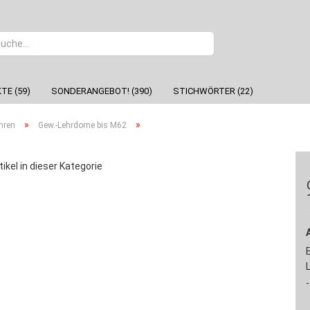
Sprache
TE (59)
SONDERANGEBOT! (390)
STICHWÖRTER (22)
»
»
hren
Gew.-Lehrdorne bis M62
tikel in dieser Kategorie
-