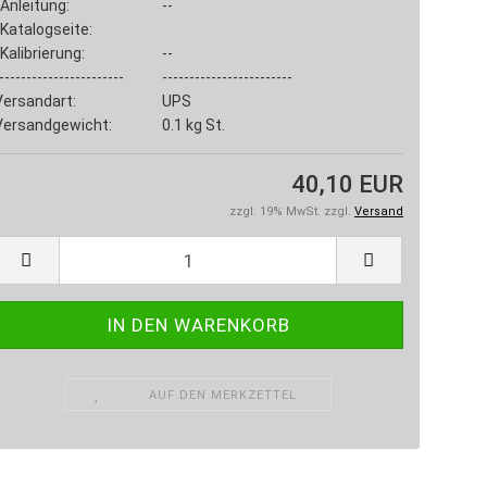
Anleitung:
--
Katalogseite:
Kalibrierung:
--
-----------------------
------------------------
Versandart:
UPS
Versandgewicht:
0.1
kg St.
40,10 EUR
zzgl. 19% MwSt. zzgl.
Versand
AUF DEN MERKZETTEL