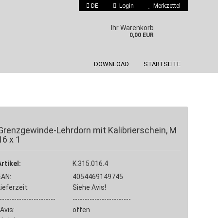
DE
Login
Merkzettel
 auswählen
Ihr Warenkorb
0,00 EUR
DOWNLOAD
STARTSEITE
Grenzgewinde-Lehrdorn mit Kalibrierschein, M
16 x 1
Konto erstellen
Passwort vergessen?
Artikel:
K.315.016.4
EAN:
4054469149745
Lieferzeit:
Siehe Avis!
-----------------------
------------------------
Avis:
offen