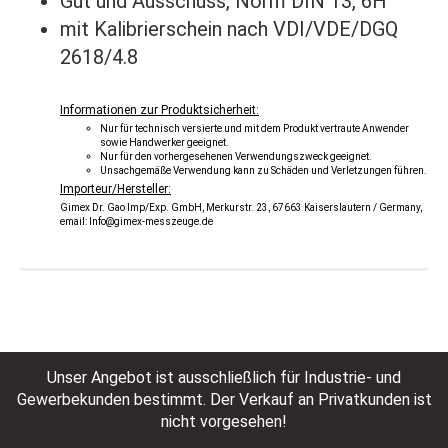
Gut und Ausschuss, Norm DIN 13, 6H
mit Kalibrierschein nach VDI/VDE/DGQ
2618/4.8
Informationen zur Produktsicherheit:
Nur für technisch versierte und mit dem Produkt vertraute Anwender
sowie Handwerker geeignet.
Nur für den vorhergesehenen Verwendungszweck geeignet.
Unsachgemäße Verwendung kann zu Schäden und Verletzungen führen.
Importeur/Hersteller:
Gimex Dr. Gao Imp/Exp. GmbH, Merkurstr. 23, 67663 Kaiserslautern / Germany,
email: Info@gimex-messzeuge.de
Unser Angebot ist ausschließlich für Industrie- und
Gewerbekunden bestimmt. Der Verkauf an Privatkunden ist
nicht vorgesehen!