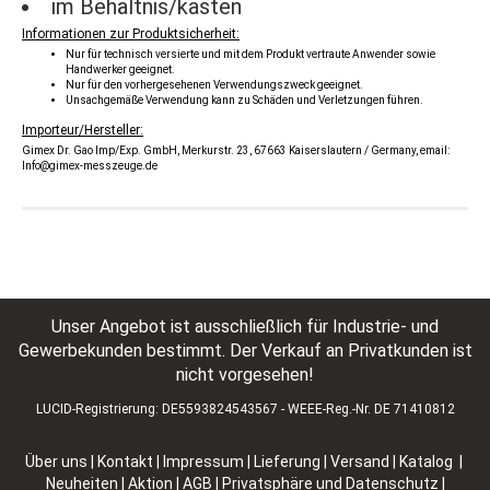
im Behältnis/kasten
Informationen zur Produktsicherheit:
Nur für technisch versierte und mit dem Produkt vertraute Anwender sowie
Handwerker geeignet.
Nur für den vorhergesehenen Verwendungszweck geeignet.
Unsachgemäße Verwendung kann zu Schäden und Verletzungen führen.
Importeur/Hersteller:
Gimex Dr. Gao Imp/Exp. GmbH, Merkurstr. 23, 67663 Kaiserslautern / Germany, email:
Info@gimex-messzeuge.de
Unser Angebot ist ausschließlich für Industrie- und
Gewerbekunden bestimmt. Der Verkauf an Privatkunden ist
nicht vorgesehen!
LUCID-Registrierung: DE5593824543567 - WEEE-Reg.-Nr. DE 71410812
Über uns
|
Kontakt
|
Impressum
|
Lieferung | Versand
|
Katalog |
Neuheiten | Aktion
|
AGB
|
Privatsphäre und Datenschutz
|