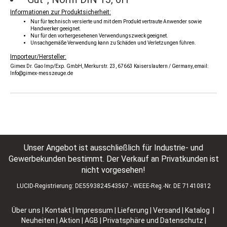
Informationen zur Produktsicherheit:
Nur für technisch versierte und mit dem Produkt vertraute Anwender sowie
Handwerker geeignet.
Nur für den vorhergesehenen Verwendungszweck geeignet.
Unsachgemäße Verwendung kann zu Schäden und Verletzungen führen.
Importeur/Hersteller:
Gimex Dr. Gao Imp/Exp. GmbH, Merkurstr. 23, 67663 Kaiserslautern / Germany, email:
Info@gimex-messzeuge.de
Unser Angebot ist ausschließlich für Industrie- und
Gewerbekunden bestimmt. Der Verkauf an Privatkunden ist
nicht vorgesehen!
LUCID-Registrierung: DE5593824543567 - WEEE-Reg.-Nr. DE 71410812
Über uns
|
Kontakt
|
Impressum
|
Lieferung | Versand
|
Katalog |
Neuheiten | Aktion
|
AGB
|
Privatsphäre und Datenschutz
|