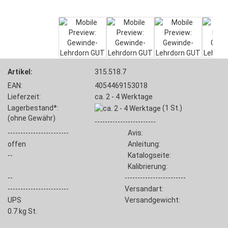
Artikel:
315.518.7
EAN:
4054469153018
Lieferzeit:
ca. 2 - 4 Werktage
Lagerbestand*:
(1
St.)
(ohne Gewähr)
------------------------
------------------------
Avis:
offen
Anleitung:
--
Katalogseite:
Kalibrierung:
--
------------------------
------------------------
Versandart:
UPS
Versandgewicht:
0.7
kg St.