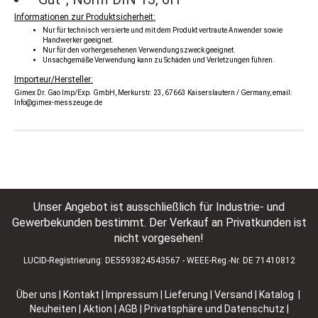
Informationen zur Produktsicherheit:
Nur für technisch versierte und mit dem Produkt vertraute Anwender sowie
Handwerker geeignet.
Nur für den vorhergesehenen Verwendungszweck geeignet.
Unsachgemäße Verwendung kann zu Schäden und Verletzungen führen.
Importeur/Hersteller:
Gimex Dr. Gao Imp/Exp. GmbH, Merkurstr. 23, 67663 Kaiserslautern / Germany, email:
Info@gimex-messzeuge.de
Unser Angebot ist ausschließlich für Industrie- und
Gewerbekunden bestimmt. Der Verkauf an Privatkunden ist
nicht vorgesehen!
LUCID-Registrierung: DE5593824543567 - WEEE-Reg.-Nr. DE 71410812
Über uns
|
Kontakt
|
Impressum
|
Lieferung | Versand
|
Katalog |
Neuheiten | Aktion
|
AGB
|
Privatsphäre und Datenschutz
|