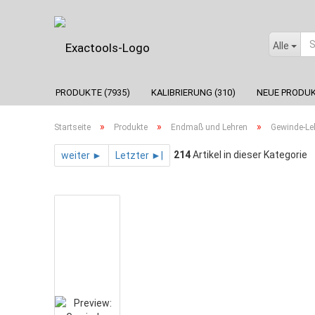
Alle
PRODUKTE (7935)
KALIBRIERUNG (310)
NEUE PRODUK
»
»
»
Startseite
Produkte
Endmaß und Lehren
Gewinde-Le
214
Artikel in dieser Kategorie
weiter ►
Letzter ►|