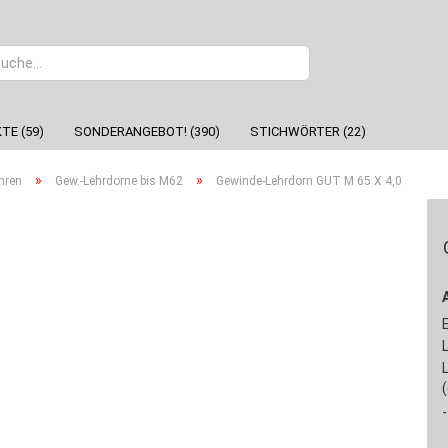
Sprache
TE (59)
SONDERANGEBOT! (390)
STICHWÖRTER (22)
»
»
hren
Gew.-Lehrdorne bis M62
Gewinde-Lehrdorn GUT M 65 X 4,0
-