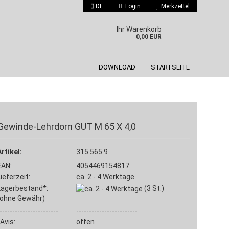
DE
Login
Merkzettel
 auswählen
Ihr Warenkorb
0,00 EUR
DOWNLOAD
STARTSEITE
Gewinde-Lehrdorn GUT M 65 X 4,0
Konto erstellen
Artikel:
315.565.9
Passwort vergessen?
EAN:
4054469154817
Lieferzeit:
ca. 2 - 4 Werktage
Lagerbestand*:
(3
St.)
(ohne Gewähr)
-----------------------
------------------------
Avis:
offen