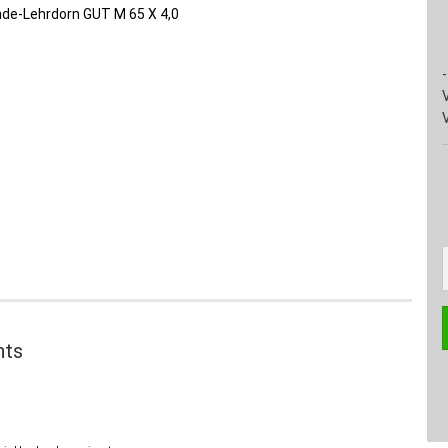
-
hts