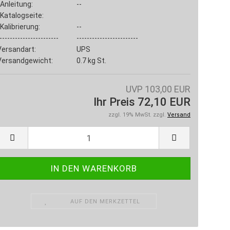
Anleitung:
--
Katalogseite:
Kalibrierung:
--
-----------------------
------------------------
Versandart:
UPS
Versandgewicht:
0.7
kg St.
UVP 103,00 EUR
Ihr Preis 72,10 EUR
zzgl. 19% MwSt. zzgl.
Versand
AUF DEN MERKZETTEL