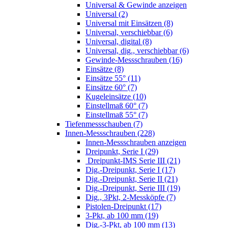
Universal & Gewinde anzeigen
Universal (2)
Universal mit Einsätzen (8)
Universal, verschiebbar (6)
Universal, digital (8)
Universal, dig., verschiebbar (6)
Gewinde-Messschrauben (16)
Einsätze (8)
Einsätze 55° (11)
Einsätze 60° (7)
Kugeleinsätze (10)
Einstellmaß 60° (7)
Einstellmaß 55° (7)
Tiefenmessschauben (7)
Innen-Messschrauben (228)
Innen-Messschrauben anzeigen
Dreipunkt, Serie I (29)
Dreipunkt-IMS Serie III (21)
Dig.-Dreipunkt, Serie I (17)
Dig.-Dreipunkt, Serie II (21)
Dig.-Dreipunkt, Serie III (19)
Dig., 3Pkt, 2-Messköpfe (7)
Pistolen-Dreipunkt (17)
3-Pkt, ab 100 mm (19)
Dig.-3-Pkt, ab 100 mm (13)