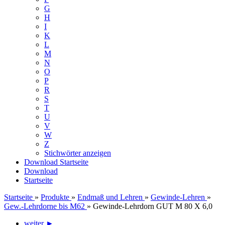
G
H
I
K
L
M
N
O
P
R
S
T
U
V
W
Z
Stichwörter anzeigen
Download
Startseite
Download
Startseite
Startseite
»
Produkte
»
Endmaß und Lehren
»
Gewinde-Lehren
»
Gew.-Lehrdorne bis M62
»
Gewinde-Lehrdorn GUT M 80 X 6,0
weiter ►