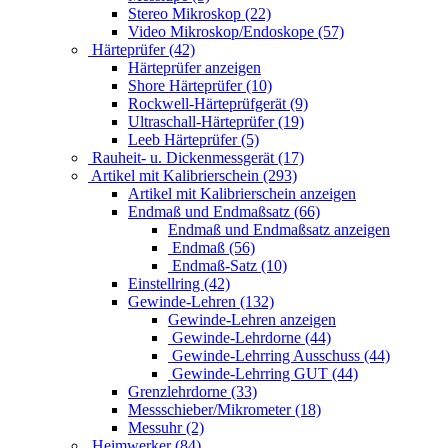
Stereo Mikroskop (22)
Video Mikroskop/Endoskope (57)
Härteprüfer (42)
Härteprüfer anzeigen
Shore Härteprüfer (10)
Rockwell-Härteprüfgerät (9)
Ultraschall-Härteprüfer (19)
Leeb Härteprüfer (5)
Rauheit- u. Dickenmessgerät (17)
Artikel mit Kalibrierschein (293)
Artikel mit Kalibrierschein anzeigen
Endmaß und Endmaßsatz (66)
Endmaß und Endmaßsatz anzeigen
Endmaß (56)
Endmaß-Satz (10)
Einstellring (42)
Gewinde-Lehren (132)
Gewinde-Lehren anzeigen
Gewinde-Lehrdorne (44)
Gewinde-Lehrring Ausschuss (44)
Gewinde-Lehrring GUT (44)
Grenzlehrdorne (33)
Messschieber/Mikrometer (18)
Messuhr (2)
Heimwerker (84)