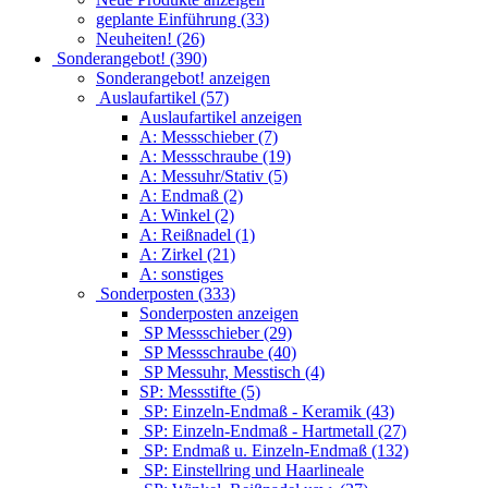
geplante Einführung (33)
Neuheiten! (26)
Sonderangebot! (390)
Sonderangebot! anzeigen
Auslaufartikel (57)
Auslaufartikel anzeigen
A: Messschieber (7)
A: Messschraube (19)
A: Messuhr/Stativ (5)
A: Endmaß (2)
A: Winkel (2)
A: Reißnadel (1)
A: Zirkel (21)
A: sonstiges
Sonderposten (333)
Sonderposten anzeigen
SP Messschieber (29)
SP Messschraube (40)
SP Messuhr, Messtisch (4)
SP: Messstifte (5)
SP: Einzeln-Endmaß - Keramik (43)
SP: Einzeln-Endmaß - Hartmetall (27)
SP: Endmaß u. Einzeln-Endmaß (132)
SP: Einstellring und Haarlineale