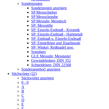
Sonderposten
Sonderposten anzeigen
SP Messschieber
SP Messschraube
SP Messuhr, Messtisch
SP: Messstifte
SP: Einzeln-Endmaß - Keramik
SP: Einzeln-Endmaß - Hartmetall
SP: Endmaß u. Einzeln-Endmaß
SP: Einstellring und Haarlineale
SP: Winkel, Reißnadel usw.
Sonstiges
GLE Messuhr, Messtaster
Gewindebohrer, DIN 352
Schneideisen, DIN 22568
Sonderangebot! anzeigen
Stichwörter (22)
Stichwörter anzeigen
0 - 9
A
B
C
D
E
F