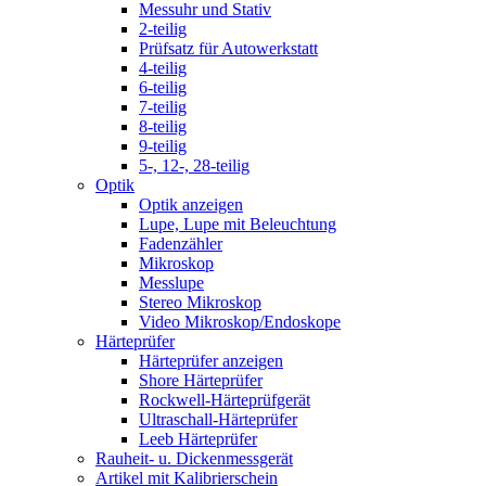
Messuhr und Stativ
2-teilig
Prüfsatz für Autowerkstatt
4-teilig
6-teilig
7-teilig
8-teilig
9-teilig
5-, 12-, 28-teilig
Optik
Optik anzeigen
Lupe, Lupe mit Beleuchtung
Fadenzähler
Mikroskop
Messlupe
Stereo Mikroskop
Video Mikroskop/Endoskope
Härteprüfer
Härteprüfer anzeigen
Shore Härteprüfer
Rockwell-Härteprüfgerät
Ultraschall-Härteprüfer
Leeb Härteprüfer
Rauheit- u. Dickenmessgerät
Artikel mit Kalibrierschein