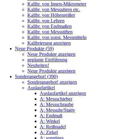
Kalibr. von Innen-Mikrometer
Kalibr. von Messuhren etc.
Kalibr. von Höhenreißer
Kalibr. von Lehren
Kalibr. von Endmaßen
Kalibr. von Messstiften
Kalibr. von sonst. Messmitteln
Kalibrierung anzeigen
Neue Produkte (59)
Neue Produkte anzeigen
geplante Einführung
Neuheiten!
Neue Produkte anzeigen
Sonderangebot! (390)
Sonderangebot! anzeigen
Auslaufartikel
Auslaufartikel anzeigen
A: Messschieber
A: Messschraube
A: Messuhr/Stativ
A: Endmaß
A: Winkel
A: Reißnadel
A: Zirkel
A: sonstiges