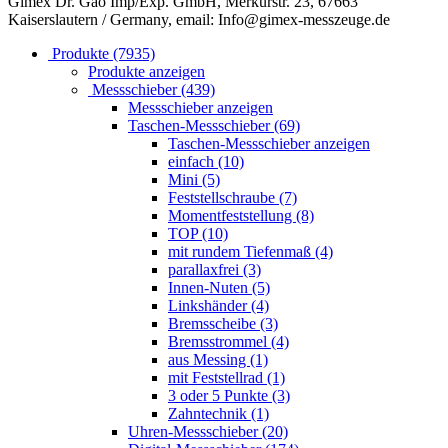
Gimex Dr. Gao Imp/Exp. GmbH, Merkurstr. 23, 67663
Kaiserslautern / Germany, email: Info@gimex-messzeuge.de
Produkte (7935)
Produkte anzeigen
Messschieber (439)
Messschieber anzeigen
Taschen-Messschieber (69)
Taschen-Messschieber anzeigen
einfach (10)
Mini (5)
Feststellschraube (7)
Momentfeststellung (8)
TOP (10)
mit rundem Tiefenmaß (4)
parallaxfrei (3)
Innen-Nuten (5)
Linkshänder (4)
Bremsscheibe (3)
Bremsstrommel (4)
aus Messing (1)
mit Feststellrad (1)
3 oder 5 Punkte (3)
Zahntechnik (1)
Uhren-Messschieber (20)