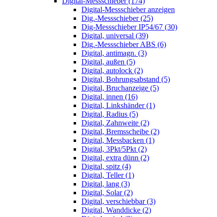
Digital-Messschieber (174)
Digital-Messschieber anzeigen
Dig.-Messschieber (25)
Dig-Messschieber IP54/67 (30)
Digital, universal (39)
Dig.-Messschieber ABS (6)
Digital, antimagn. (3)
Digital, außen (5)
Digital, autolock (2)
Digital, Bohrungsabstand (5)
Digital, Bruchanzeige (5)
Digital, innen (16)
Digital, Linkshänder (1)
Digital, Radius (5)
Digital, Zahnweite (2)
Digital, Bremsscheibe (2)
Digital, Messbacken (1)
Digital, 3Pkt/5Pkt (2)
Digital, extra dünn (2)
Digital, spitz (4)
Digital, Teller (1)
Digital, lang (3)
Digital, Solar (2)
Digital, verschiebbar (3)
Digital, Wanddicke (2)