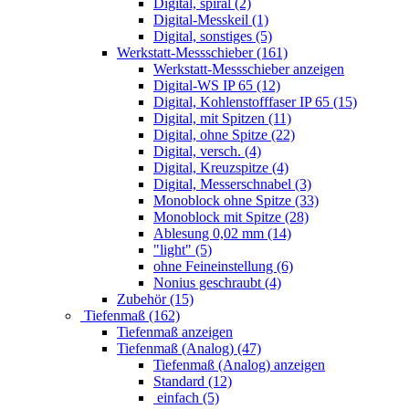
Digital, spiral (2)
Digital-Messkeil (1)
Digital, sonstiges (5)
Werkstatt-Messschieber (161)
Werkstatt-Messschieber anzeigen
Digital-WS IP 65 (12)
Digital, Kohlenstofffaser IP 65 (15)
Digital, mit Spitzen (11)
Digital, ohne Spitze (22)
Digital, versch. (4)
Digital, Kreuzspitze (4)
Digital, Messerschnabel (3)
Monoblock ohne Spitze (33)
Monoblock mit Spitze (28)
Ablesung 0,02 mm (14)
"light" (5)
ohne Feineinstellung (6)
Nonius geschraubt (4)
Zubehör (15)
Tiefenmaß (162)
Tiefenmaß anzeigen
Tiefenmaß (Analog) (47)
Tiefenmaß (Analog) anzeigen
Standard (12)
einfach (5)