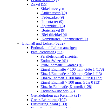
Zirkel (55)
Zirkel anzeigen
Außentaster (10)
Federzirkel (9)
Innentaster (9)
Spitzzirkel (13)
Bogenzirkel (9)
Bleistiftzirkel (4)
Kombitaster „Tanzmeister“ (1)
Endmaß und Lehren (5282)
Endmaß und Lehren anzeigen
Parallelendmaß (553)
Parallelendmaß anzeigen
Endmaßsätze (41)
Prüf-Endmaße u. -sätze (30)
Einzel-Endmaße < 100 mm, Güte 1 (173)
Einzel-Endmaße > 100 mm, Güte 1 (13)
Einzel-Endmaß < 100 mm, Güte 0 (122)
Einzel-Endmaß > 100 mm, Güte 0 (13)
Einzeln-Endmaße, Keramik (128)
Endmaß-Zubehör (33)
Grenzlehrdorn aus Keramik (21)
Grenz-Lehrdorne (102)
Einstellring, Stahl (139)