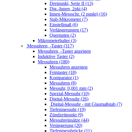
Dreipunkt, Serie II (13)
Dig.-Innen, 2pkt (4)
Innen-Messschr. (2 punkt) (16)
Stab-Mikrometer (7)
Einstellmaß (6)
Verlängerungen (17)
Quernuten (2)
Mikrometerhalter (3)
Messuhren, -Taster (317)
Messuhren, -Taster anzeigen
Induktive Taster (2)
Messuhren (180)
Messuhren anzeigen
Feintaster (18)
Komparator (1)
Messuhren (8)
Messuhr, 0,001 mm (2)
Spezial-Messuhr (10)
Digital-Messuhr (26)
Digital-Messuhr - mit Glasmaßstab (7)
Tiefenmessuhr (19)
Zündzeitpunkt (9)
Messuhreinsätze (44)
Verängerung (20)
Tiefenmessbrücke (11)