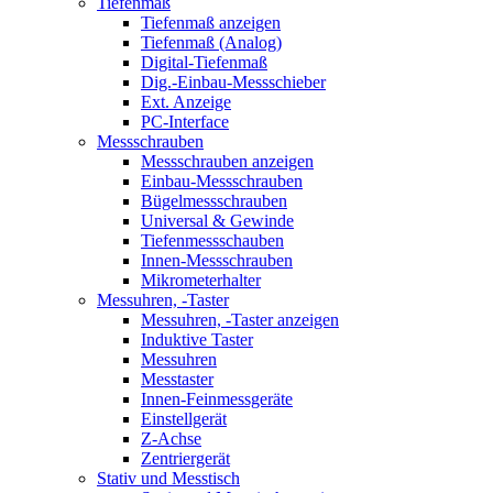
Tiefenmaß
Tiefenmaß anzeigen
Tiefenmaß (Analog)
Digital-Tiefenmaß
Dig.-Einbau-Messschieber
Ext. Anzeige
PC-Interface
Messschrauben
Messschrauben anzeigen
Einbau-Messschrauben
Bügelmessschrauben
Universal & Gewinde
Tiefenmessschauben
Innen-Messschrauben
Mikrometerhalter
Messuhren, -Taster
Messuhren, -Taster anzeigen
Induktive Taster
Messuhren
Messtaster
Innen-Feinmessgeräte
Einstellgerät
Z-Achse
Zentriergerät
Stativ und Messtisch