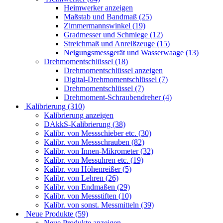
Heimwerker anzeigen
Maßstab und Bandmaß (25)
Zimmermannswinkel (19)
Gradmesser und Schmiege (12)
Streichmaß und Anreißzeuge (15)
Neigungsmessgerät und Wasserwaage (13)
Drehmomentschlüssel (18)
Drehmomentschlüssel anzeigen
Digital-Drehmomentschlüssel (7)
Drehmomentschlüssel (7)
Drehmoment-Schraubendreher (4)
Kalibrierung (310)
Kalibrierung anzeigen
DAkkS-Kalibrierung (38)
Kalibr. von Messschieber etc. (30)
Kalibr. von Messschrauben (82)
Kalibr. von Innen-Mikrometer (32)
Kalibr. von Messuhren etc. (19)
Kalibr. von Höhenreißer (5)
Kalibr. von Lehren (26)
Kalibr. von Endmaßen (29)
Kalibr. von Messstiften (10)
Kalibr. von sonst. Messmitteln (39)
Neue Produkte (59)
Neue Produkte anzeigen