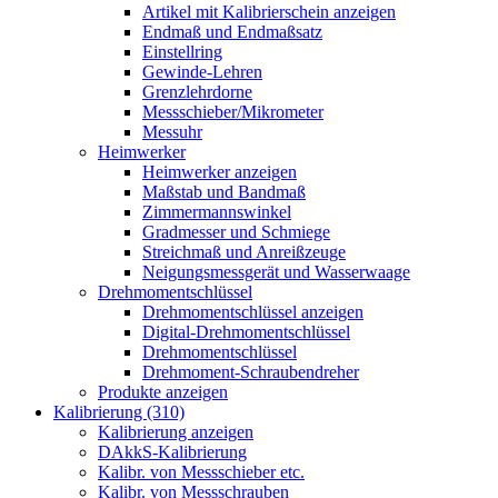
Artikel mit Kalibrierschein anzeigen
Endmaß und Endmaßsatz
Einstellring
Gewinde-Lehren
Grenzlehrdorne
Messschieber/Mikrometer
Messuhr
Heimwerker
Heimwerker anzeigen
Maßstab und Bandmaß
Zimmermannswinkel
Gradmesser und Schmiege
Streichmaß und Anreißzeuge
Neigungsmessgerät und Wasserwaage
Drehmomentschlüssel
Drehmomentschlüssel anzeigen
Digital-Drehmomentschlüssel
Drehmomentschlüssel
Drehmoment-Schraubendreher
Produkte anzeigen
Kalibrierung (310)
Kalibrierung anzeigen
DAkkS-Kalibrierung
Kalibr. von Messschieber etc.
Kalibr. von Messschrauben