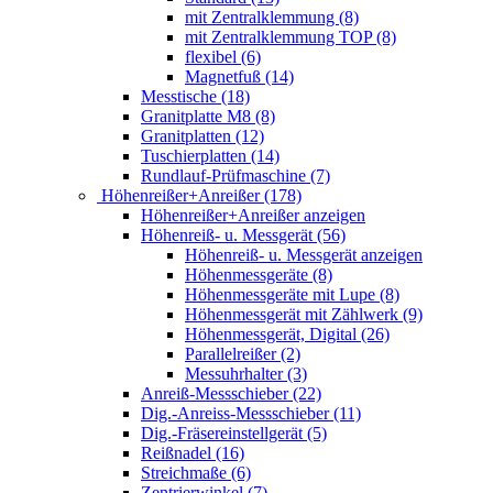
mit Zentralklemmung (8)
mit Zentralklemmung TOP (8)
flexibel (6)
Magnetfuß (14)
Messtische (18)
Granitplatte M8 (8)
Granitplatten (12)
Tuschierplatten (14)
Rundlauf-Prüfmaschine (7)
Höhenreißer+Anreißer (178)
Höhenreißer+Anreißer anzeigen
Höhenreiß- u. Messgerät (56)
Höhenreiß- u. Messgerät anzeigen
Höhenmessgeräte (8)
Höhenmessgeräte mit Lupe (8)
Höhenmessgerät mit Zählwerk (9)
Höhenmessgerät, Digital (26)
Parallelreißer (2)
Messuhrhalter (3)
Anreiß-Messschieber (22)
Dig.-Anreiss-Messschieber (11)
Dig.-Fräsereinstellgerät (5)
Reißnadel (16)
Streichmaße (6)
Zentrierwinkel (7)