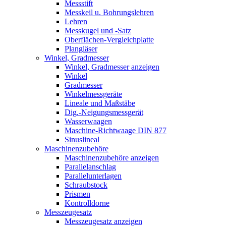
Messstift
Messkeil u. Bohrungslehren
Lehren
Messkugel und -Satz
Oberflächen-Vergleichplatte
Plangläser
Winkel, Gradmesser
Winkel, Gradmesser anzeigen
Winkel
Gradmesser
Winkelmessgeräte
Lineale und Maßstäbe
Dig.-Neigungsmessgerät
Wasserwaagen
Maschine-Richtwaage DIN 877
Sinuslineal
Maschinenzubehöre
Maschinenzubehöre anzeigen
Parallelanschlag
Parallelunterlagen
Schraubstock
Prismen
Kontrolldorne
Messzeugesatz
Messzeugesatz anzeigen