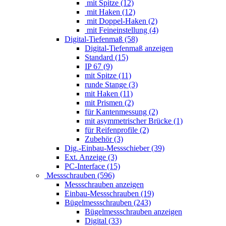
mit Spitze (12)
mit Haken (12)
mit Doppel-Haken (2)
mit Feineinstellung (4)
Digital-Tiefenmaß (58)
Digital-Tiefenmaß anzeigen
Standard (15)
IP 67 (9)
mit Spitze (11)
runde Stange (3)
mit Haken (11)
mit Prismen (2)
für Kantenmessung (2)
mit asymmetrischer Brücke (1)
für Reifenprofile (2)
Zubehör (3)
Dig.-Einbau-Messschieber (39)
Ext. Anzeige (3)
PC-Interface (15)
Messschrauben (596)
Messschrauben anzeigen
Einbau-Messschrauben (19)
Bügelmessschrauben (243)
Bügelmessschrauben anzeigen
Digital (33)