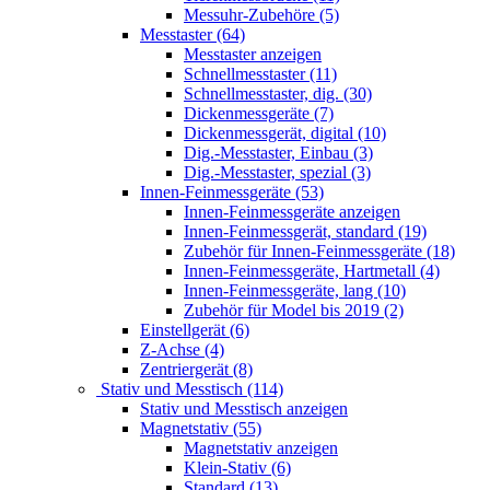
Messuhr-Zubehöre (5)
Messtaster (64)
Messtaster anzeigen
Schnellmesstaster (11)
Schnellmesstaster, dig. (30)
Dickenmessgeräte (7)
Dickenmessgerät, digital (10)
Dig.-Messtaster, Einbau (3)
Dig.-Messtaster, spezial (3)
Innen-Feinmessgeräte (53)
Innen-Feinmessgeräte anzeigen
Innen-Feinmessgerät, standard (19)
Zubehör für Innen-Feinmessgeräte (18)
Innen-Feinmessgeräte, Hartmetall (4)
Innen-Feinmessgeräte, lang (10)
Zubehör für Model bis 2019 (2)
Einstellgerät (6)
Z-Achse (4)
Zentriergerät (8)
Stativ und Messtisch (114)
Stativ und Messtisch anzeigen
Magnetstativ (55)
Magnetstativ anzeigen
Klein-Stativ (6)
Standard (13)