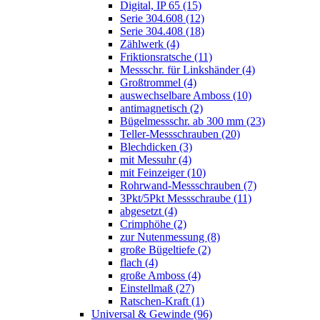
Digital, IP 65 (15)
Serie 304.608 (12)
Serie 304.408 (18)
Zählwerk (4)
Friktionsratsche (11)
Messschr. für Linkshänder (4)
Großtrommel (4)
auswechselbare Amboss (10)
antimagnetisch (2)
Bügelmessschr. ab 300 mm (23)
Teller-Messschrauben (20)
Blechdicken (3)
mit Messuhr (4)
mit Feinzeiger (10)
Rohrwand-Messschrauben (7)
3Pkt/5Pkt Messschraube (11)
abgesetzt (4)
Crimphöhe (2)
zur Nutenmessung (8)
große Bügeltiefe (2)
flach (4)
große Amboss (4)
Einstellmaß (27)
Ratschen-Kraft (1)
Universal & Gewinde (96)