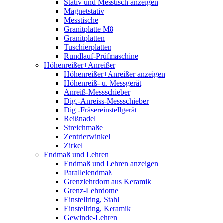
Stativ und Messtisch anzeigen
Magnetstativ
Messtische
Granitplatte M8
Granitplatten
Tuschierplatten
Rundlauf-Prüfmaschine
Höhenreißer+Anreißer
Höhenreißer+Anreißer anzeigen
Höhenreiß- u. Messgerät
Anreiß-Messschieber
Dig.-Anreiss-Messschieber
Dig.-Fräsereinstellgerät
Reißnadel
Streichmaße
Zentrierwinkel
Zirkel
Endmaß und Lehren
Endmaß und Lehren anzeigen
Parallelendmaß
Grenzlehrdorn aus Keramik
Grenz-Lehrdorne
Einstellring, Stahl
Einstellring, Keramik
Gewinde-Lehren