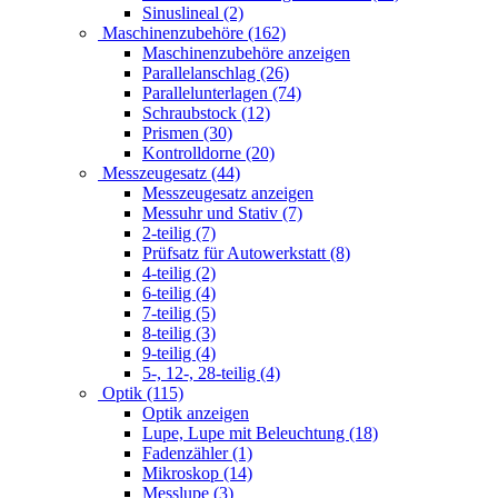
Sinuslineal (2)
Maschinenzubehöre (162)
Maschinenzubehöre anzeigen
Parallelanschlag (26)
Parallelunterlagen (74)
Schraubstock (12)
Prismen (30)
Kontrolldorne (20)
Messzeugesatz (44)
Messzeugesatz anzeigen
Messuhr und Stativ (7)
2-teilig (7)
Prüfsatz für Autowerkstatt (8)
4-teilig (2)
6-teilig (4)
7-teilig (5)
8-teilig (3)
9-teilig (4)
5-, 12-, 28-teilig (4)
Optik (115)
Optik anzeigen
Lupe, Lupe mit Beleuchtung (18)
Fadenzähler (1)
Mikroskop (14)
Messlupe (3)