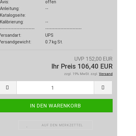
Avis:
offen
Anleitung:
--
Katalogseite:
Kalibrierung:
--
-----------------------
------------------------
Versandart:
UPS
Versandgewicht:
0.7
kg St.
UVP 152,00 EUR
Ihr Preis 106,40 EUR
zzgl. 19% MwSt. zzgl.
Versand
AUF DEN MERKZETTEL