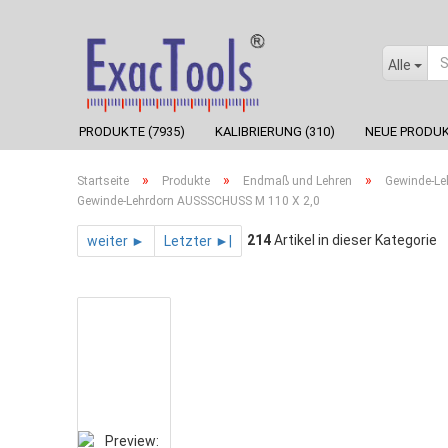
Alle
PRODUKTE (7935)
KALIBRIERUNG (310)
NEUE PRODUK
»
»
»
Startseite
Produkte
Endmaß und Lehren
Gewinde-Le
Gewinde-Lehrdorn AUSSSCHUSS M 110 X 2,0
214
Artikel in dieser Kategorie
weiter ►
Letzter ►|