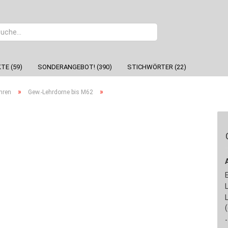
Sprache
TE (59)
SONDERANGEBOT! (390)
STICHWÖRTER (22)
»
»
hren
Gew.-Lehrdorne bis M62
-