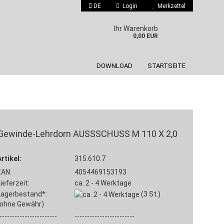
DE
Login
Merkzettel
 auswählen
Ihr Warenkorb
0,00 EUR
DOWNLOAD
STARTSEITE
Gewinde-Lehrdorn AUSSSCHUSS M 110 X 2,0
Konto erstellen
Artikel:
Passwort vergessen?
315.610.7
EAN:
4054469153193
Lieferzeit:
ca. 2 - 4 Werktage
Lagerbestand*:
(3
St.)
(ohne Gewähr)
-----------------------
------------------------