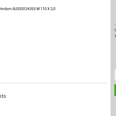
-
hts