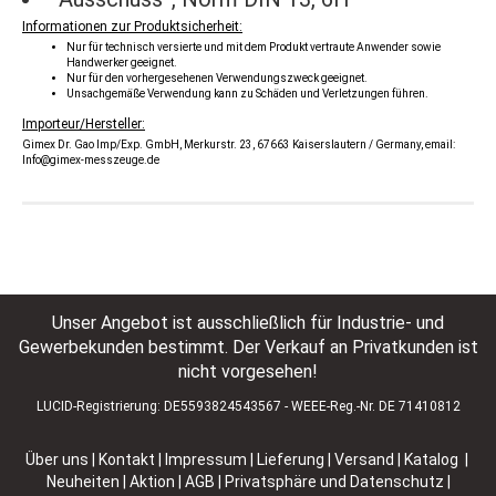
Informationen zur Produktsicherheit:
Nur für technisch versierte und mit dem Produkt vertraute Anwender sowie
Handwerker geeignet.
Nur für den vorhergesehenen Verwendungszweck geeignet.
Unsachgemäße Verwendung kann zu Schäden und Verletzungen führen.
Importeur/Hersteller:
Gimex Dr. Gao Imp/Exp. GmbH, Merkurstr. 23, 67663 Kaiserslautern / Germany, email:
Info@gimex-messzeuge.de
Unser Angebot ist ausschließlich für Industrie- und
Gewerbekunden bestimmt. Der Verkauf an Privatkunden ist
nicht vorgesehen!
LUCID-Registrierung: DE5593824543567 - WEEE-Reg.-Nr. DE 71410812
Über uns
|
Kontakt
|
Impressum
|
Lieferung | Versand
|
Katalog |
Neuheiten | Aktion
|
AGB
|
Privatsphäre und Datenschutz
|