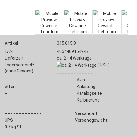
Artikel:
315.615.9
EAN:
4054469154947
Lieferzeit:
ca. 2 - 4 Werktage
Lagerbestand*:
(4
St.)
(ohne Gewähr)
------------------------
------------------------
Avis:
offen
Anleitung:
--
Katalogseite:
Kalibrierung:
--
------------------------
------------------------
Versandart:
UPS
Versandgewicht:
0.7
kg St.