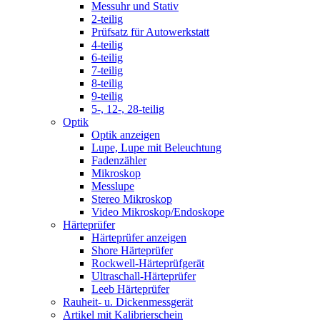
Messuhr und Stativ
2-teilig
Prüfsatz für Autowerkstatt
4-teilig
6-teilig
7-teilig
8-teilig
9-teilig
5-, 12-, 28-teilig
Optik
Optik anzeigen
Lupe, Lupe mit Beleuchtung
Fadenzähler
Mikroskop
Messlupe
Stereo Mikroskop
Video Mikroskop/Endoskope
Härteprüfer
Härteprüfer anzeigen
Shore Härteprüfer
Rockwell-Härteprüfgerät
Ultraschall-Härteprüfer
Leeb Härteprüfer
Rauheit- u. Dickenmessgerät
Artikel mit Kalibrierschein