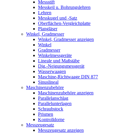
Messstift
Messkeil u. Bohrungslehren
Lehren
Messkugel und -Satz
Oberflächen-Vergleichplatte
Plangläser
Winkel, Gradmesser
Winkel, Gradmesser anzeigen
Winkel
Gradmesser
Winkelmessgeräte
Lineale und Maßstäbe
Dig.-Neigungsmessgerät
Wasserwaagen
Maschine-Richtwaage DIN 877
Sinuslineal
Maschinenzubehöre
Maschinenzubehöre anzeigen
Parallelanschlag
Parallelunterlagen
Schraubstock
Prismen
Kontrolldorne
Messzeugesatz
Messzeugesatz anzeigen