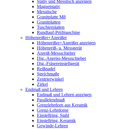
Stativ und Messtisch anzeigen
Magnetstativ
Messtische
Granitplatte M8
Granitplatten
Tuschierplatten
Rundlauf-Prüfmaschine
Höhenreißer+Anreißer
Höhenreißer+Anreißer anzeigen
Höhenreiß- u. Messgerät
Anreiß-Messschieber
Dig.-Anreiss-Messschieber
Dig.-Fräsereinstellgerät
Reißnadel
Streichmaße
Zentrierwinkel
Zirkel
Endmaß und Lehren
Endmaß und Lehren anzeigen
Parallelendmaß
Grenzlehrdorn aus Keramik
Grenz-Lehrdorne
Einstellring, Stahl
Einstellring, Keramik
Gewinde-Lehren