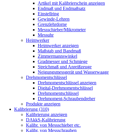
Artikel mit Kalibrierschein anzeigen
Endmaß und Endmaßsatz
Einstellring
Gewinde-Lehren
Grenzlehrdorne
Messschieber/Mikrometer
Messuhr
Heimwerker
Heimwerker anzeigen
Maßstab und Bandmaß
Zimmermannswinkel
Gradmesser und Schmiege
Streichmaß und Anreißzeuge
Neigungsmessgerät und Wasserwaage
Drehmomentschlüssel
Drehmomentschlüssel anzeigen
Digital-Drehmomentschlüssel
Drehmomentschlüssel
Drehmoment-Schraubendreher
Produkte anzeigen
Kalibrierung (310)
Kalibrierung anzeigen
DAkkS-Kalibrierung
Kalibr. von Messschieber etc.
Kalibr. von Messschrauben