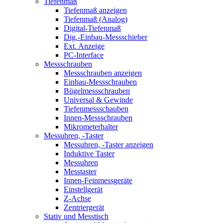
Tiefenmaß
Tiefenmaß anzeigen
Tiefenmaß (Analog)
Digital-Tiefenmaß
Dig.-Einbau-Messschieber
Ext. Anzeige
PC-Interface
Messschrauben
Messschrauben anzeigen
Einbau-Messschrauben
Bügelmessschrauben
Universal & Gewinde
Tiefenmessschauben
Innen-Messschrauben
Mikrometerhalter
Messuhren, -Taster
Messuhren, -Taster anzeigen
Induktive Taster
Messuhren
Messtaster
Innen-Feinmessgeräte
Einstellgerät
Z-Achse
Zentriergerät
Stativ und Messtisch