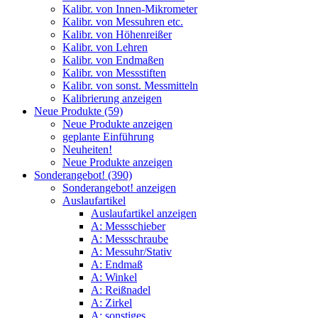
Kalibr. von Innen-Mikrometer
Kalibr. von Messuhren etc.
Kalibr. von Höhenreißer
Kalibr. von Lehren
Kalibr. von Endmaßen
Kalibr. von Messstiften
Kalibr. von sonst. Messmitteln
Kalibrierung anzeigen
Neue Produkte (59)
Neue Produkte anzeigen
geplante Einführung
Neuheiten!
Neue Produkte anzeigen
Sonderangebot! (390)
Sonderangebot! anzeigen
Auslaufartikel
Auslaufartikel anzeigen
A: Messschieber
A: Messschraube
A: Messuhr/Stativ
A: Endmaß
A: Winkel
A: Reißnadel
A: Zirkel
A: sonstiges