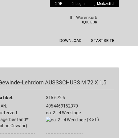
DE
Login
Merkzettel
 auswählen
Ihr Warenkorb
0,00 EUR
DOWNLOAD
STARTSEITE
Gewinde-Lehrdorn AUSSSCHUSS M 72 X 1,5
Konto erstellen
Artikel:
Passwort vergessen?
315.672.6
EAN:
4054469152370
Lieferzeit:
ca. 2 - 4 Werktage
Lagerbestand*:
(3
St.)
(ohne Gewähr)
-----------------------
------------------------