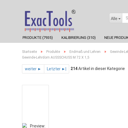
Alle
PRODUKTE (7935)
KALIBRIERUNG (310)
NEUE PRODUK
»
»
»
Startseite
Produkte
Endmaß und Lehren
Gewinde-Le
Gewinde-Lehrdorn AUSSSCHUSS M 72 X 1,5
214
Artikel in dieser Kategorie
weiter ►
Letzter ►|