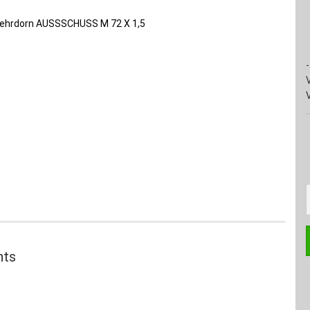
-
hts