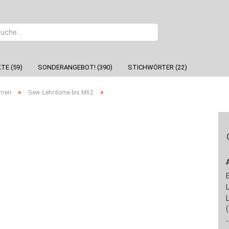
Sprache
TE (59)
SONDERANGEBOT! (390)
STICHWÖRTER (22)
»
»
hren
Gew.-Lehrdorne bis M62
-