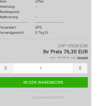
Avis:
offen
Anleitung:
--
Katalogseite:
Kalibrierung:
--
-----------------------
------------------------
Versandart:
UPS
Versandgewicht:
0.7
kg St.
UVP 109,00 EUR
Ihr Preis 76,30 EUR
zzgl. 19% MwSt. zzgl.
Versand
AUF DEN MERKZETTEL