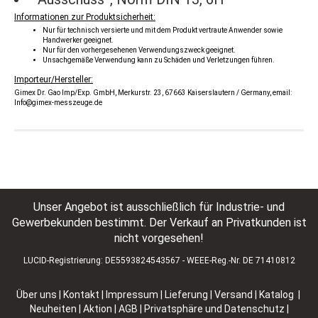
Informationen zur Produktsicherheit:
Nur für technisch versierte und mit dem Produkt vertraute Anwender sowie
Handwerker geeignet.
Nur für den vorhergesehenen Verwendungszweck geeignet.
Unsachgemäße Verwendung kann zu Schäden und Verletzungen führen.
Importeur/Hersteller:
Gimex Dr. Gao Imp/Exp. GmbH, Merkurstr. 23, 67663 Kaiserslautern / Germany, email:
Info@gimex-messzeuge.de
Unser Angebot ist ausschließlich für Industrie- und
Gewerbekunden bestimmt. Der Verkauf an Privatkunden ist
nicht vorgesehen!
LUCID-Registrierung: DE5593824543567 - WEEE-Reg.-Nr. DE 71410812
Über uns
|
Kontakt
|
Impressum
|
Lieferung | Versand
|
Katalog |
Neuheiten | Aktion
|
AGB
|
Privatsphäre und Datenschutz
|