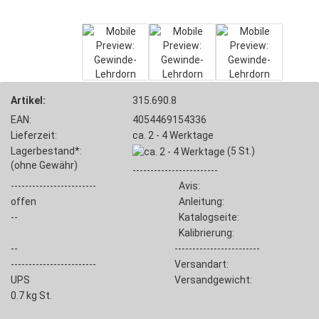
Artikel:
315.690.8
EAN:
4054469154336
Lieferzeit:
ca. 2 - 4 Werktage
Lagerbestand*:
(5
St.)
(ohne Gewähr)
------------------------
------------------------
Avis:
offen
Anleitung:
--
Katalogseite:
Kalibrierung:
--
------------------------
------------------------
Versandart:
UPS
Versandgewicht:
0.7
kg St.