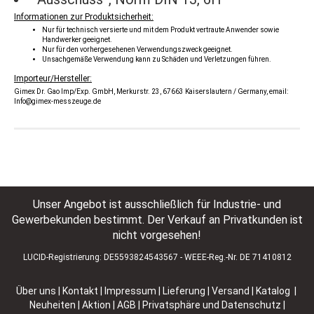
Informationen zur Produktsicherheit:
Nur für technisch versierte und mit dem Produkt vertraute Anwender sowie
Handwerker geeignet.
Nur für den vorhergesehenen Verwendungszweck geeignet.
Unsachgemäße Verwendung kann zu Schäden und Verletzungen führen.
Importeur/Hersteller:
Gimex Dr. Gao Imp/Exp. GmbH, Merkurstr. 23, 67663 Kaiserslautern / Germany, email:
Info@gimex-messzeuge.de
Unser Angebot ist ausschließlich für Industrie- und
Gewerbekunden bestimmt. Der Verkauf an Privatkunden ist
nicht vorgesehen!
LUCID-Registrierung: DE5593824543567 - WEEE-Reg.-Nr. DE 71410812
Über uns
|
Kontakt
|
Impressum
|
Lieferung | Versand
|
Katalog |
Neuheiten | Aktion
|
AGB
|
Privatsphäre und Datenschutz
|