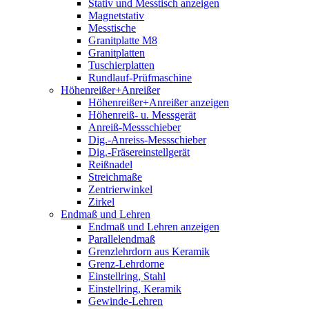
Stativ und Messtisch anzeigen
Magnetstativ
Messtische
Granitplatte M8
Granitplatten
Tuschierplatten
Rundlauf-Prüfmaschine
Höhenreißer+Anreißer
Höhenreißer+Anreißer anzeigen
Höhenreiß- u. Messgerät
Anreiß-Messschieber
Dig.-Anreiss-Messschieber
Dig.-Fräsereinstellgerät
Reißnadel
Streichmaße
Zentrierwinkel
Zirkel
Endmaß und Lehren
Endmaß und Lehren anzeigen
Parallelendmaß
Grenzlehrdorn aus Keramik
Grenz-Lehrdorne
Einstellring, Stahl
Einstellring, Keramik
Gewinde-Lehren