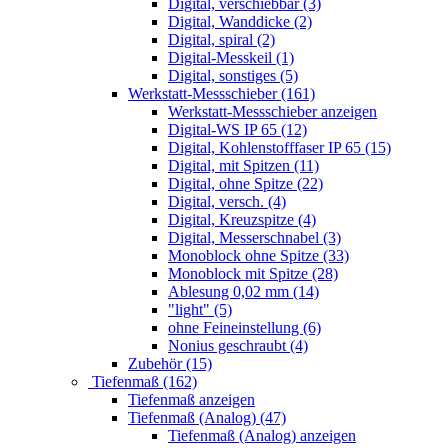
Digital, verschiebbar (3)
Digital, Wanddicke (2)
Digital, spiral (2)
Digital-Messkeil (1)
Digital, sonstiges (5)
Werkstatt-Messschieber (161)
Werkstatt-Messschieber anzeigen
Digital-WS IP 65 (12)
Digital, Kohlenstofffaser IP 65 (15)
Digital, mit Spitzen (11)
Digital, ohne Spitze (22)
Digital, versch. (4)
Digital, Kreuzspitze (4)
Digital, Messerschnabel (3)
Monoblock ohne Spitze (33)
Monoblock mit Spitze (28)
Ablesung 0,02 mm (14)
"light" (5)
ohne Feineinstellung (6)
Nonius geschraubt (4)
Zubehör (15)
Tiefenmaß (162)
Tiefenmaß anzeigen
Tiefenmaß (Analog) (47)
Tiefenmaß (Analog) anzeigen