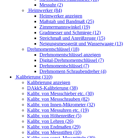
Messuhr (2)
Heimwerker (84)
Heimwerker anzeigen
Maßstab und Bandmaß (25)
Zimmermannswinkel (19)
Gradmesser und Schmiege (12)
Streichmaß und Anreißzeuge (15)
Neigungsmessgerät und Wasserwaage (13)
Drehmomentschlüssel (18)
Drehmomentschlüssel anzeigen
Digital-Drehmomentschlüssel (7)
Drehmomentschlüssel (7)
Drehmoment-Schraubendreher (4)
Kalibrierung (310)
Kalibrierung anzeigen
DAkkS-Kalibrierung (38)
Kalibr. von Messschieber etc. (30)
Kalibr. von Messschrauben (82)
Kalibr. von Innen-Mikrometer (32)
Kalibr. von Messuhren etc. (19)
Kalibr. von Höhenreißer (5)
Kalibr. von Lehren (26)
Kalibr. von Endmaßen (29)
Kalibr. von Messstiften (10)
Kalibr. von sonst. Messmitteln (39)