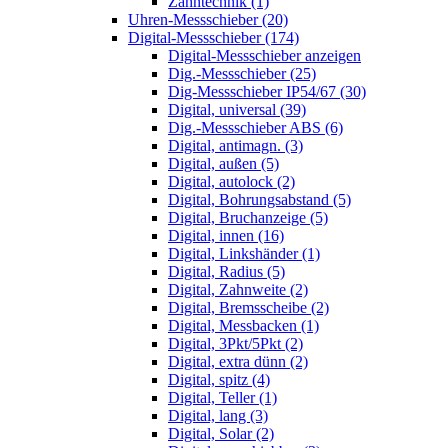
Zahntechnik (1)
Uhren-Messschieber (20)
Digital-Messschieber (174)
Digital-Messschieber anzeigen
Dig.-Messschieber (25)
Dig-Messschieber IP54/67 (30)
Digital, universal (39)
Dig.-Messschieber ABS (6)
Digital, antimagn. (3)
Digital, außen (5)
Digital, autolock (2)
Digital, Bohrungsabstand (5)
Digital, Bruchanzeige (5)
Digital, innen (16)
Digital, Linkshänder (1)
Digital, Radius (5)
Digital, Zahnweite (2)
Digital, Bremsscheibe (2)
Digital, Messbacken (1)
Digital, 3Pkt/5Pkt (2)
Digital, extra dünn (2)
Digital, spitz (4)
Digital, Teller (1)
Digital, lang (3)
Digital, Solar (2)