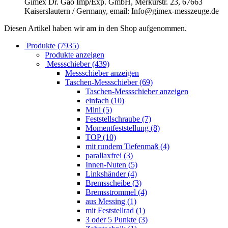
Gimex Dr. Gao Imp/Exp. GmbH, Merkurstr. 23, 67663
Kaiserslautern / Germany, email: Info@gimex-messzeuge.de
Diesen Artikel haben wir am in den Shop aufgenommen.
Produkte (7935)
Produkte anzeigen
Messschieber (439)
Messschieber anzeigen
Taschen-Messschieber (69)
Taschen-Messschieber anzeigen
einfach (10)
Mini (5)
Feststellschraube (7)
Momentfeststellung (8)
TOP (10)
mit rundem Tiefenmaß (4)
parallaxfrei (3)
Innen-Nuten (5)
Linkshänder (4)
Bremsscheibe (3)
Bremsstrommel (4)
aus Messing (1)
mit Feststellrad (1)
3 oder 5 Punkte (3)