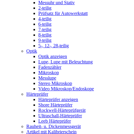
Messuhr und Stativ
2-teilig
Prüfsatz für Autowerkstatt
4-teilig
6-teilig
7-teilig
8-teilig
9-teilig
5-, 12-, 28-teilig
Optik
Optik anzeigen
Lupe, Lupe mit Beleuchtung
Fadenzähler
Mikroskop
Messlupe
Stereo Mikroskop
Video Mikroskop/Endoskope
Härteprüfer
Härteprüfer anzeigen
Shore Härteprüfer
Rockwell-Härteprüfgerät
Ultraschall-Härteprüfer
Leeb Härteprüfer
Rauheit- u. Dickenmessgerät
Artikel mit Kalibrierschein