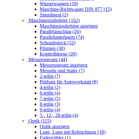
Wasserwaagen (18)
Maschine-Richtwaage DIN 877 (15)
Sinuslineal (2)
Maschinenzubehöre (162)
Maschinenzubehöre anzeigen
Parallelanschlag (26)
Parallelunterlagen (74)
Schraubstock (12)
Prismen (30)
Kontrolldorne (20)
Messzeugesatz (44)
Messzeugesatz anzeigen
Messuhr und Stativ (7)
2-teilig (7)
Prüfsatz für Autowerkstatt (8)
4-teilig (2)
6-teilig (4)
7-teilig (5)
8-teilig (3)
9-teilig (4)
5-, 12-, 28-teilig (4)
Optik (115)
Optik anzeigen
Lupe, Lupe mit Beleuchtung (18)
Fadenzähler (1)