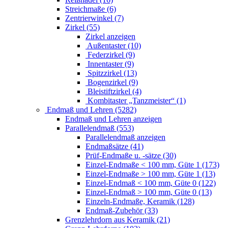
Streichmaße (6)
Zentrierwinkel (7)
Zirkel (55)
Zirkel anzeigen
Außentaster (10)
Federzirkel (9)
Innentaster (9)
Spitzzirkel (13)
Bogenzirkel (9)
Bleistiftzirkel (4)
Kombitaster „Tanzmeister“ (1)
Endmaß und Lehren (5282)
Endmaß und Lehren anzeigen
Parallelendmaß (553)
Parallelendmaß anzeigen
Endmaßsätze (41)
Prüf-Endmaße u. -sätze (30)
Einzel-Endmaße < 100 mm, Güte 1 (173)
Einzel-Endmaße > 100 mm, Güte 1 (13)
Einzel-Endmaß < 100 mm, Güte 0 (122)
Einzel-Endmaß > 100 mm, Güte 0 (13)
Einzeln-Endmaße, Keramik (128)
Endmaß-Zubehör (33)
Grenzlehrdorn aus Keramik (21)