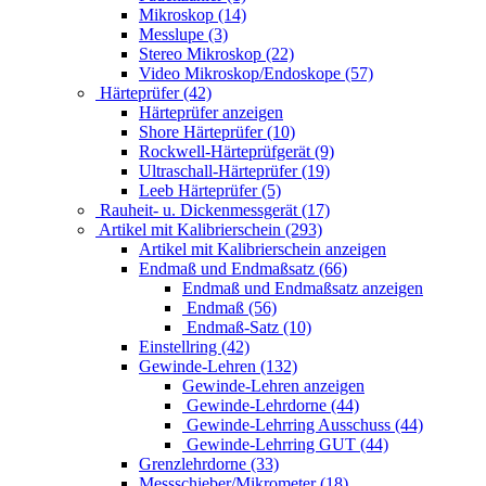
Mikroskop (14)
Messlupe (3)
Stereo Mikroskop (22)
Video Mikroskop/Endoskope (57)
Härteprüfer (42)
Härteprüfer anzeigen
Shore Härteprüfer (10)
Rockwell-Härteprüfgerät (9)
Ultraschall-Härteprüfer (19)
Leeb Härteprüfer (5)
Rauheit- u. Dickenmessgerät (17)
Artikel mit Kalibrierschein (293)
Artikel mit Kalibrierschein anzeigen
Endmaß und Endmaßsatz (66)
Endmaß und Endmaßsatz anzeigen
Endmaß (56)
Endmaß-Satz (10)
Einstellring (42)
Gewinde-Lehren (132)
Gewinde-Lehren anzeigen
Gewinde-Lehrdorne (44)
Gewinde-Lehrring Ausschuss (44)
Gewinde-Lehrring GUT (44)
Grenzlehrdorne (33)
Messschieber/Mikrometer (18)