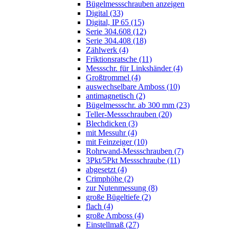
Bügelmessschrauben anzeigen
Digital (33)
Digital, IP 65 (15)
Serie 304.608 (12)
Serie 304.408 (18)
Zählwerk (4)
Friktionsratsche (11)
Messschr. für Linkshänder (4)
Großtrommel (4)
auswechselbare Amboss (10)
antimagnetisch (2)
Bügelmessschr. ab 300 mm (23)
Teller-Messschrauben (20)
Blechdicken (3)
mit Messuhr (4)
mit Feinzeiger (10)
Rohrwand-Messschrauben (7)
3Pkt/5Pkt Messschraube (11)
abgesetzt (4)
Crimphöhe (2)
zur Nutenmessung (8)
große Bügeltiefe (2)
flach (4)
große Amboss (4)
Einstellmaß (27)