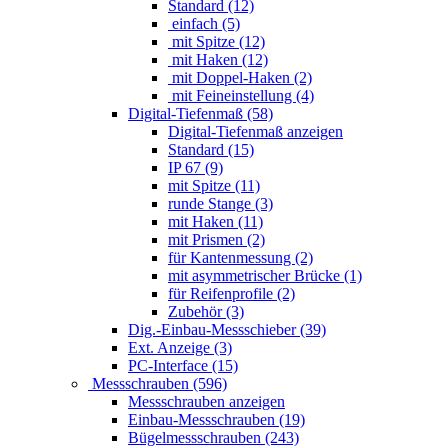
Standard (12)
einfach (5)
mit Spitze (12)
mit Haken (12)
mit Doppel-Haken (2)
mit Feineinstellung (4)
Digital-Tiefenmaß (58)
Digital-Tiefenmaß anzeigen
Standard (15)
IP 67 (9)
mit Spitze (11)
runde Stange (3)
mit Haken (11)
mit Prismen (2)
für Kantenmessung (2)
mit asymmetrischer Brücke (1)
für Reifenprofile (2)
Zubehör (3)
Dig.-Einbau-Messschieber (39)
Ext. Anzeige (3)
PC-Interface (15)
Messschrauben (596)
Messschrauben anzeigen
Einbau-Messschrauben (19)
Bügelmessschrauben (243)