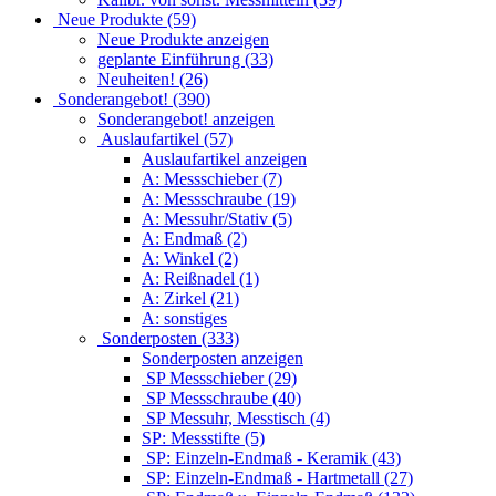
Neue Produkte (59)
Neue Produkte anzeigen
geplante Einführung (33)
Neuheiten! (26)
Sonderangebot! (390)
Sonderangebot! anzeigen
Auslaufartikel (57)
Auslaufartikel anzeigen
A: Messschieber (7)
A: Messschraube (19)
A: Messuhr/Stativ (5)
A: Endmaß (2)
A: Winkel (2)
A: Reißnadel (1)
A: Zirkel (21)
A: sonstiges
Sonderposten (333)
Sonderposten anzeigen
SP Messschieber (29)
SP Messschraube (40)
SP Messuhr, Messtisch (4)
SP: Messstifte (5)
SP: Einzeln-Endmaß - Keramik (43)
SP: Einzeln-Endmaß - Hartmetall (27)