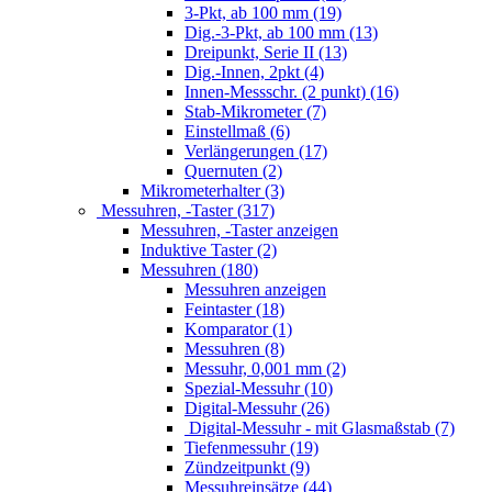
3-Pkt, ab 100 mm (19)
Dig.-3-Pkt, ab 100 mm (13)
Dreipunkt, Serie II (13)
Dig.-Innen, 2pkt (4)
Innen-Messschr. (2 punkt) (16)
Stab-Mikrometer (7)
Einstellmaß (6)
Verlängerungen (17)
Quernuten (2)
Mikrometerhalter (3)
Messuhren, -Taster (317)
Messuhren, -Taster anzeigen
Induktive Taster (2)
Messuhren (180)
Messuhren anzeigen
Feintaster (18)
Komparator (1)
Messuhren (8)
Messuhr, 0,001 mm (2)
Spezial-Messuhr (10)
Digital-Messuhr (26)
Digital-Messuhr - mit Glasmaßstab (7)
Tiefenmessuhr (19)
Zündzeitpunkt (9)
Messuhreinsätze (44)