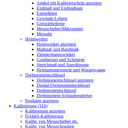
Artikel mit Kalibrierschein anzeigen
Endmaß und Endmaßsatz
Einstellring
Gewinde-Lehren
Grenzlehrdorne
Messschieber/Mikrometer
Messuhr
Heimwerker
Heimwerker anzeigen
Maßstab und Bandmaß
Zimmermannswinkel
Gradmesser und Schmiege
Streichmaß und Anreißzeuge
Neigungsmessgerät und Wasserwaage
Drehmomentschlüssel
Drehmomentschlüssel anzeigen
Digital-Drehmomentschlüssel
Drehmomentschlüssel
Drehmoment-Schraubendreher
Produkte anzeigen
Kalibrierung (310)
Kalibrierung anzeigen
DAkkS-Kalibrierung
Kalibr. von Messschieber etc.
Kalibr. von Messschrauben