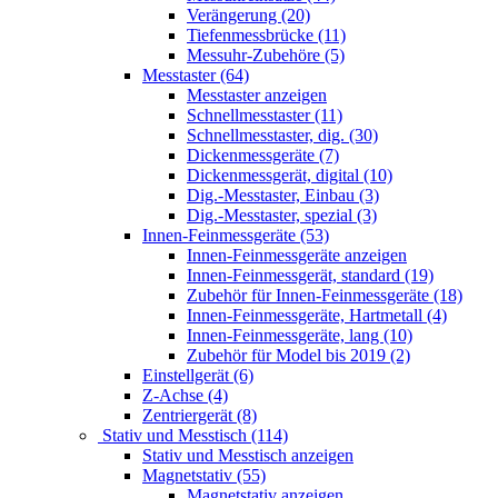
Verängerung (20)
Tiefenmessbrücke (11)
Messuhr-Zubehöre (5)
Messtaster (64)
Messtaster anzeigen
Schnellmesstaster (11)
Schnellmesstaster, dig. (30)
Dickenmessgeräte (7)
Dickenmessgerät, digital (10)
Dig.-Messtaster, Einbau (3)
Dig.-Messtaster, spezial (3)
Innen-Feinmessgeräte (53)
Innen-Feinmessgeräte anzeigen
Innen-Feinmessgerät, standard (19)
Zubehör für Innen-Feinmessgeräte (18)
Innen-Feinmessgeräte, Hartmetall (4)
Innen-Feinmessgeräte, lang (10)
Zubehör für Model bis 2019 (2)
Einstellgerät (6)
Z-Achse (4)
Zentriergerät (8)
Stativ und Messtisch (114)
Stativ und Messtisch anzeigen
Magnetstativ (55)
Magnetstativ anzeigen