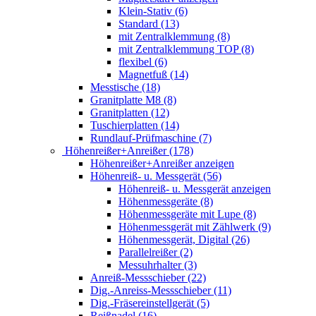
Klein-Stativ (6)
Standard (13)
mit Zentralklemmung (8)
mit Zentralklemmung TOP (8)
flexibel (6)
Magnetfuß (14)
Messtische (18)
Granitplatte M8 (8)
Granitplatten (12)
Tuschierplatten (14)
Rundlauf-Prüfmaschine (7)
Höhenreißer+Anreißer (178)
Höhenreißer+Anreißer anzeigen
Höhenreiß- u. Messgerät (56)
Höhenreiß- u. Messgerät anzeigen
Höhenmessgeräte (8)
Höhenmessgeräte mit Lupe (8)
Höhenmessgerät mit Zählwerk (9)
Höhenmessgerät, Digital (26)
Parallelreißer (2)
Messuhrhalter (3)
Anreiß-Messschieber (22)
Dig.-Anreiss-Messschieber (11)
Dig.-Fräsereinstellgerät (5)
Reißnadel (16)