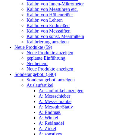
Kalibr. von Innen-Mikrometer
Kalibr. von Messuhren etc.
Kalibr. von Höhenreißer
Kalibr. von Lehren
Kalibr. von Endmaßen
Kalibr. von Messstiften
Kalibr. von sonst. Messmitteln
Kalibrierung anzeigen
Neue Produkte (59)
Neue Produkte anzeigen
geplante Einführung
Neuheiten!
Neue Produkte anzeigen
Sonderangebot! (390)
Sonderangebot! anzeigen
Auslaufartikel
Auslaufartikel anzeigen
A: Messschieber
A: Messschraube
A: Messuhr/Stativ
A: Endmaß
A: Winkel
A: Reißnadel
A: Zirkel
A: sonstiges