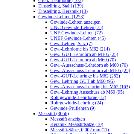
Grenz-Lehrdorne (102)
Einstellring, Stahl (139)
Einstellring, Keramik (13)
Gewinde-Lehren (1253)
Gewinde-Lehren anzeigen
UNC Gewinde-Lehren (75)
UNF Gewinde-Lehren (72)
UNEF Gewinde-Lehren (45)
Gew.-Lehren, Satz (7)
Gew.-Lehrdorne bis M62 (214)
Gew.-GUT-Lehrdorn ab M105 (25)
Gew.-GUT-Lehrdorn ab M60 (70)
Gew.-Aussschuss-Lehrdorn ab M60 (70)
Gew.-Aussschuss-Lehrdorn ab M105 (25)
Gew.-GUT-Lehrringe bis M62 (252)
Gew.-Lehrring GUT ab M60 (95)
Gew.-Aussschuss-Lehrring bis M62 (163)
Gew.-Lehrring Ausschuss ab M60 (95)
Rohrgewinde-Lehrdorne (12)
Rohrgewinde-Lehrring (24)
Gewinde-Prüflehren (9)
Messstift (3056)
Messstift anzeigen
Keramik-Messstiftsätze (10)
Messstift-Sätze, 0,002 mm (11)