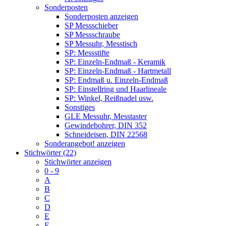
Sonderposten
Sonderposten anzeigen
SP Messschieber
SP Messschraube
SP Messuhr, Messtisch
SP: Messstifte
SP: Einzeln-Endmaß - Keramik
SP: Einzeln-Endmaß - Hartmetall
SP: Endmaß u. Einzeln-Endmaß
SP: Einstellring und Haarlineale
SP: Winkel, Reißnadel usw.
Sonstiges
GLE Messuhr, Messtaster
Gewindebohrer, DIN 352
Schneideisen, DIN 22568
Sonderangebot! anzeigen
Stichwörter (22)
Stichwörter anzeigen
0 - 9
A
B
C
D
E
F