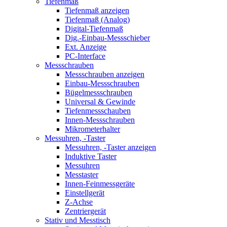
Tiefenmaß
Tiefenmaß anzeigen
Tiefenmaß (Analog)
Digital-Tiefenmaß
Dig.-Einbau-Messschieber
Ext. Anzeige
PC-Interface
Messschrauben
Messschrauben anzeigen
Einbau-Messschrauben
Bügelmessschrauben
Universal & Gewinde
Tiefenmessschauben
Innen-Messschrauben
Mikrometerhalter
Messuhren, -Taster
Messuhren, -Taster anzeigen
Induktive Taster
Messuhren
Messtaster
Innen-Feinmessgeräte
Einstellgerät
Z-Achse
Zentriergerät
Stativ und Messtisch