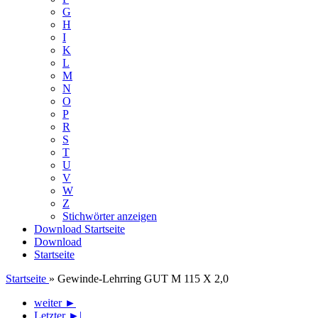
G
H
I
K
L
M
N
O
P
R
S
T
U
V
W
Z
Stichwörter anzeigen
Download
Startseite
Download
Startseite
Startseite
»
Gewinde-Lehrring GUT M 115 X 2,0
weiter ►
Letzter ►|