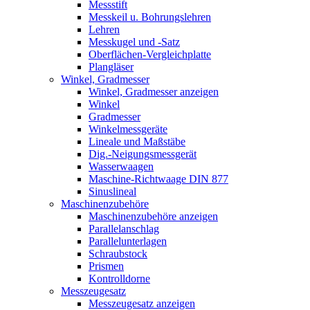
Messstift
Messkeil u. Bohrungslehren
Lehren
Messkugel und -Satz
Oberflächen-Vergleichplatte
Plangläser
Winkel, Gradmesser
Winkel, Gradmesser anzeigen
Winkel
Gradmesser
Winkelmessgeräte
Lineale und Maßstäbe
Dig.-Neigungsmessgerät
Wasserwaagen
Maschine-Richtwaage DIN 877
Sinuslineal
Maschinenzubehöre
Maschinenzubehöre anzeigen
Parallelanschlag
Parallelunterlagen
Schraubstock
Prismen
Kontrolldorne
Messzeugesatz
Messzeugesatz anzeigen