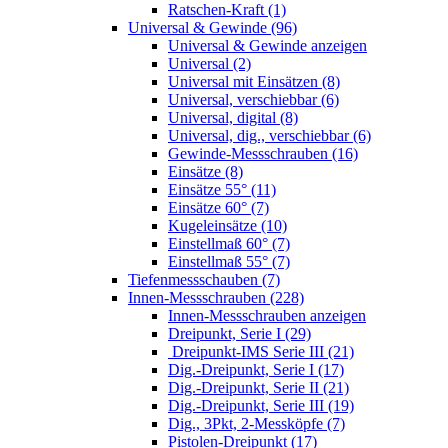
Ratschen-Kraft (1)
Universal & Gewinde (96)
Universal & Gewinde anzeigen
Universal (2)
Universal mit Einsätzen (8)
Universal, verschiebbar (6)
Universal, digital (8)
Universal, dig., verschiebbar (6)
Gewinde-Messschrauben (16)
Einsätze (8)
Einsätze 55° (11)
Einsätze 60° (7)
Kugeleinsätze (10)
Einstellmaß 60° (7)
Einstellmaß 55° (7)
Tiefenmessschauben (7)
Innen-Messschrauben (228)
Innen-Messschrauben anzeigen
Dreipunkt, Serie I (29)
Dreipunkt-IMS Serie III (21)
Dig.-Dreipunkt, Serie I (17)
Dig.-Dreipunkt, Serie II (21)
Dig.-Dreipunkt, Serie III (19)
Dig., 3Pkt, 2-Messköpfe (7)
Pistolen-Dreipunkt (17)