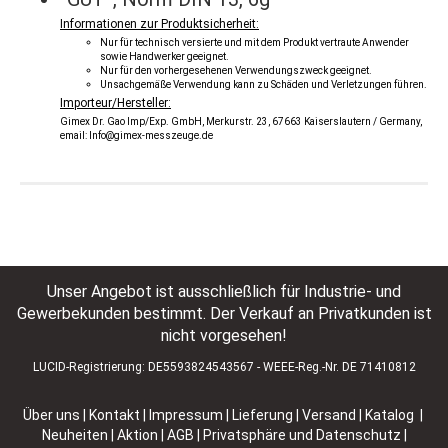
Informationen zur Produktsicherheit:
Nur für technisch versierte und mit dem Produkt vertraute Anwender
sowie Handwerker geeignet.
Nur für den vorhergesehenen Verwendungszweck geeignet.
Unsachgemäße Verwendung kann zu Schäden und Verletzungen führen.
Importeur/Hersteller:
Gimex Dr. Gao Imp/Exp. GmbH, Merkurstr. 23, 67663 Kaiserslautern / Germany,
email: Info@gimex-messzeuge.de
Unser Angebot ist ausschließlich für Industrie- und
Gewerbekunden bestimmt. Der Verkauf an Privatkunden ist
nicht vorgesehen!
LUCID-Registrierung: DE5593824543567 - WEEE-Reg.-Nr. DE 71410812
Über uns
|
Kontakt
|
Impressum
|
Lieferung | Versand
|
Katalog |
Neuheiten | Aktion
|
AGB
|
Privatsphäre und Datenschutz
|