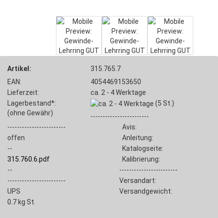
Artikel:
315.765.7
EAN:
4054469153650
Lieferzeit:
ca. 2 - 4 Werktage
Lagerbestand*:
(5
St.)
(ohne Gewähr)
------------------------
------------------------
Avis:
offen
Anleitung:
--
Katalogseite:
315.760.6.pdf
Kalibrierung:
--
------------------------
------------------------
Versandart:
UPS
Versandgewicht:
0.7
kg St.