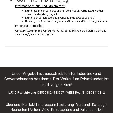
Informationen zur Produktsicherheit:
Nur für technisch versierte und mit dem Produkt vertraute Anwender
sowie Handwerker geeignet.
Nur für den vorhergesehenen Verwendungszweck geeignet.
Unsachgemäße Verwendung kann zu Schäden und Verletzungen führen.
Importeur/Hersteller:
Gimex Dr. Gao Imp/Exp. GmbH, Merkurstr. 23, 67663 Kaiserslautern / Germany,
email: Info@gimex-messzeuge.de
Unser Angebot ist ausschließlich für Industrie- und
Gewerbekunden bestimmt. Der Verkauf an Privatkunden ist
nicht vorgesehen!
LUCID-Registrierung: DE5593824543567 - WEEE-Reg.-Nr. DE 71410812
Über uns
|
Kontakt
|
Impressum
|
Lieferung | Versand
|
Katalog |
Neuheiten | Aktion
|
AGB
|
Privatsphäre und Datenschutz
|