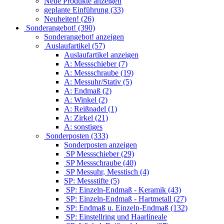
Neue Produkte anzeigen
geplante Einführung (33)
Neuheiten! (26)
Sonderangebot! (390)
Sonderangebot! anzeigen
Auslaufartikel (57)
Auslaufartikel anzeigen
A: Messschieber (7)
A: Messschraube (19)
A: Messuhr/Stativ (5)
A: Endmaß (2)
A: Winkel (2)
A: Reißnadel (1)
A: Zirkel (21)
A: sonstiges
Sonderposten (333)
Sonderposten anzeigen
SP Messschieber (29)
SP Messschraube (40)
SP Messuhr, Messtisch (4)
SP: Messstifte (5)
SP: Einzeln-Endmaß - Keramik (43)
SP: Einzeln-Endmaß - Hartmetall (27)
SP: Endmaß u. Einzeln-Endmaß (132)
SP: Einstellring und Haarlineale