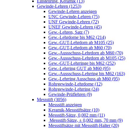
Einstellring, Keramik (13)
Gewinde-Lehren (1253)
Gewinde-Lehren anzeigen
UNC Gewinde-Lehren (75)
UNF Gewinde-Lehren (72)
UNEF Gewinde-Lehren (45)
Gew.-Lehren, Satz (7)
Gew.-Lehrdorne bis M62 (214)
Gew.-GUT-Lehrdorn ab M105 (25)
Gew.-GUT-Lehrdorn ab M60 (70)
Gew.-Aussschuss-Lehrdorn ab M60 (70)
Gew.-Aussschuss-Lehrdorn ab M105 (25)
Gew.-GUT-Lehrringe bis M62 (252)
Gew.-Lehrring GUT ab M60 (95)
Gew.-Aussschuss-Lehrring bis M62 (163)
Gew.-Lehrring Ausschuss ab M60 (95)
Rohrgewinde-Lehrdorne (12)
Rohrgewinde-Lehrring (24)
Gewinde-Prüflehren (9)
Messstift (3056)
Messstift anzeigen
Keramik-Messstiftsätze (10)
Messstift-Sätze, 0,002 mm (11)
Messstift-Sätze, ± 0,002 mm, 70 mm (9)
Messstiftsätze mit Messstift-Halter (20)