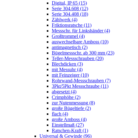
Digital, IP 65 (15)
Serie 304.608 (12)
Serie 304.408 (18)
Zählwerk (4)
Friktionsratsche (11)
Messschr. für Linkshänder (4)
Großtrommel (4)
auswechselbare Amboss (10)
antimagnetisch (2)
Bügelmessschr. ab 300 mm (23)
Teller-Messschrauben (20)
Blechdicken (3)
mit Messuhr (4)
mit Feinzeiger (10)
Rohrwand-Messschrauben (7)
3Pkt/5Pkt Messschraube (11)
abgesetzt (4)
Crimphöhe (2)
zur Nutenmessung (8)
große Bügeltiefe (2)
flach (4)
große Amboss (4)
Einstellmaß (27)
Ratschen-Kraft (1)
Universal & Gewinde (96)