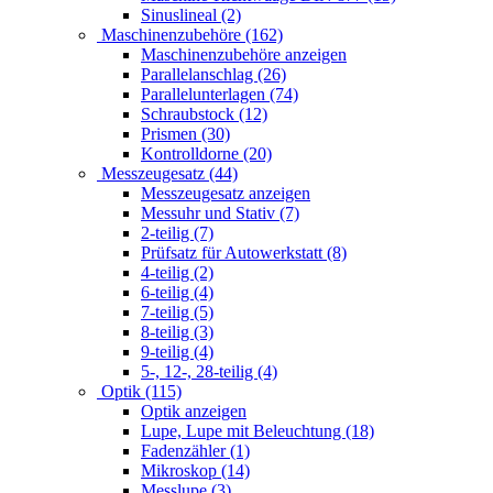
Sinuslineal (2)
Maschinenzubehöre (162)
Maschinenzubehöre anzeigen
Parallelanschlag (26)
Parallelunterlagen (74)
Schraubstock (12)
Prismen (30)
Kontrolldorne (20)
Messzeugesatz (44)
Messzeugesatz anzeigen
Messuhr und Stativ (7)
2-teilig (7)
Prüfsatz für Autowerkstatt (8)
4-teilig (2)
6-teilig (4)
7-teilig (5)
8-teilig (3)
9-teilig (4)
5-, 12-, 28-teilig (4)
Optik (115)
Optik anzeigen
Lupe, Lupe mit Beleuchtung (18)
Fadenzähler (1)
Mikroskop (14)
Messlupe (3)