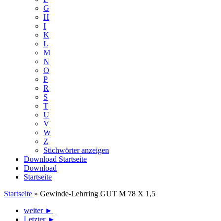
G
H
I
K
L
M
N
O
P
R
S
T
U
V
W
Z
Stichwörter anzeigen
Download
Startseite
Download
Startseite
Startseite
»
Gewinde-Lehrring GUT M 78 X 1,5
weiter ►
Letzter ►|