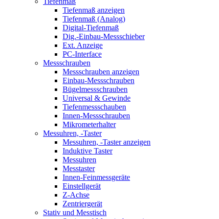
Tiefenmaß
Tiefenmaß anzeigen
Tiefenmaß (Analog)
Digital-Tiefenmaß
Dig.-Einbau-Messschieber
Ext. Anzeige
PC-Interface
Messschrauben
Messschrauben anzeigen
Einbau-Messschrauben
Bügelmessschrauben
Universal & Gewinde
Tiefenmessschauben
Innen-Messschrauben
Mikrometerhalter
Messuhren, -Taster
Messuhren, -Taster anzeigen
Induktive Taster
Messuhren
Messtaster
Innen-Feinmessgeräte
Einstellgerät
Z-Achse
Zentriergerät
Stativ und Messtisch