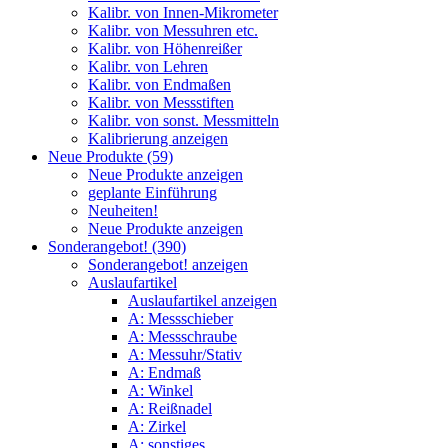
Kalibr. von Innen-Mikrometer
Kalibr. von Messuhren etc.
Kalibr. von Höhenreißer
Kalibr. von Lehren
Kalibr. von Endmaßen
Kalibr. von Messstiften
Kalibr. von sonst. Messmitteln
Kalibrierung anzeigen
Neue Produkte (59)
Neue Produkte anzeigen
geplante Einführung
Neuheiten!
Neue Produkte anzeigen
Sonderangebot! (390)
Sonderangebot! anzeigen
Auslaufartikel
Auslaufartikel anzeigen
A: Messschieber
A: Messschraube
A: Messuhr/Stativ
A: Endmaß
A: Winkel
A: Reißnadel
A: Zirkel
A: sonstiges