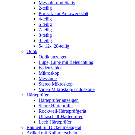
Messuhr und Stativ
2-teilig
Prüfsatz für Autowerkstatt
4-teilig
6-teilig
7-teilig
8-teilig
9-teilig
5-, 12-, 28-teilig
Optik
Optik anzeigen
Lupe, Lupe mit Beleuchtung
Fadenzähler
Mikroskop
Messlupe
Stereo Mikroskop
Video Mikroskop/Endoskope
Härteprüfer
Härteprüfer anzeigen
Shore Härteprüfer
Rockwell-Härteprüfgerät
Ultraschall-Härteprüfer
Leeb Härteprüfer
Rauheit- u. Dickenmessgerät
Artikel mit Kalibrierschein