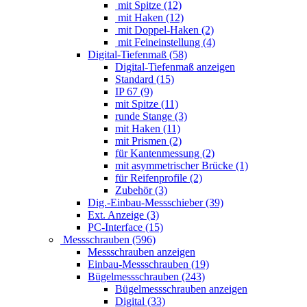
mit Spitze (12)
mit Haken (12)
mit Doppel-Haken (2)
mit Feineinstellung (4)
Digital-Tiefenmaß (58)
Digital-Tiefenmaß anzeigen
Standard (15)
IP 67 (9)
mit Spitze (11)
runde Stange (3)
mit Haken (11)
mit Prismen (2)
für Kantenmessung (2)
mit asymmetrischer Brücke (1)
für Reifenprofile (2)
Zubehör (3)
Dig.-Einbau-Messschieber (39)
Ext. Anzeige (3)
PC-Interface (15)
Messschrauben (596)
Messschrauben anzeigen
Einbau-Messschrauben (19)
Bügelmessschrauben (243)
Bügelmessschrauben anzeigen
Digital (33)