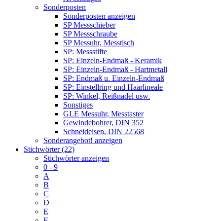
Sonderposten
Sonderposten anzeigen
SP Messschieber
SP Messschraube
SP Messuhr, Messtisch
SP: Messstifte
SP: Einzeln-Endmaß - Keramik
SP: Einzeln-Endmaß - Hartmetall
SP: Endmaß u. Einzeln-Endmaß
SP: Einstellring und Haarlineale
SP: Winkel, Reißnadel usw.
Sonstiges
GLE Messuhr, Messtaster
Gewindebohrer, DIN 352
Schneideisen, DIN 22568
Sonderangebot! anzeigen
Stichwörter (22)
Stichwörter anzeigen
0 - 9
A
B
C
D
E
F