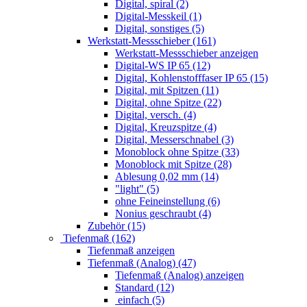
Digital, spiral (2)
Digital-Messkeil (1)
Digital, sonstiges (5)
Werkstatt-Messschieber (161)
Werkstatt-Messschieber anzeigen
Digital-WS IP 65 (12)
Digital, Kohlenstofffaser IP 65 (15)
Digital, mit Spitzen (11)
Digital, ohne Spitze (22)
Digital, versch. (4)
Digital, Kreuzspitze (4)
Digital, Messerschnabel (3)
Monoblock ohne Spitze (33)
Monoblock mit Spitze (28)
Ablesung 0,02 mm (14)
"light" (5)
ohne Feineinstellung (6)
Nonius geschraubt (4)
Zubehör (15)
Tiefenmaß (162)
Tiefenmaß anzeigen
Tiefenmaß (Analog) (47)
Tiefenmaß (Analog) anzeigen
Standard (12)
einfach (5)