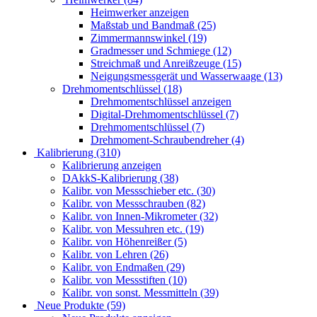
Heimwerker anzeigen
Maßstab und Bandmaß (25)
Zimmermannswinkel (19)
Gradmesser und Schmiege (12)
Streichmaß und Anreißzeuge (15)
Neigungsmessgerät und Wasserwaage (13)
Drehmomentschlüssel (18)
Drehmomentschlüssel anzeigen
Digital-Drehmomentschlüssel (7)
Drehmomentschlüssel (7)
Drehmoment-Schraubendreher (4)
Kalibrierung (310)
Kalibrierung anzeigen
DAkkS-Kalibrierung (38)
Kalibr. von Messschieber etc. (30)
Kalibr. von Messschrauben (82)
Kalibr. von Innen-Mikrometer (32)
Kalibr. von Messuhren etc. (19)
Kalibr. von Höhenreißer (5)
Kalibr. von Lehren (26)
Kalibr. von Endmaßen (29)
Kalibr. von Messstiften (10)
Kalibr. von sonst. Messmitteln (39)
Neue Produkte (59)