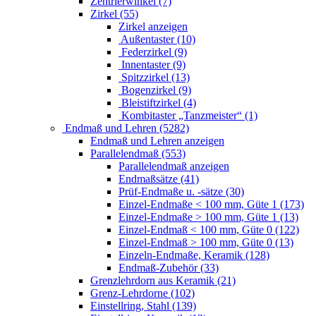
Zentrierwinkel (7)
Zirkel (55)
Zirkel anzeigen
Außentaster (10)
Federzirkel (9)
Innentaster (9)
Spitzzirkel (13)
Bogenzirkel (9)
Bleistiftzirkel (4)
Kombitaster „Tanzmeister“ (1)
Endmaß und Lehren (5282)
Endmaß und Lehren anzeigen
Parallelendmaß (553)
Parallelendmaß anzeigen
Endmaßsätze (41)
Prüf-Endmaße u. -sätze (30)
Einzel-Endmaße < 100 mm, Güte 1 (173)
Einzel-Endmaße > 100 mm, Güte 1 (13)
Einzel-Endmaß < 100 mm, Güte 0 (122)
Einzel-Endmaß > 100 mm, Güte 0 (13)
Einzeln-Endmaße, Keramik (128)
Endmaß-Zubehör (33)
Grenzlehrdorn aus Keramik (21)
Grenz-Lehrdorne (102)
Einstellring, Stahl (139)