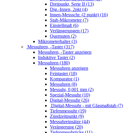
Dreipunkt, Serie II (13)
Dig.-Innen, 2pkt (4)
Innen-Messschr. (2 punkt) (16)
Stab-Mikrometer (7)
Einstellmaß (6)
Verlängerungen (17)
Quernuten (2)
Mikrometerhalter (3)
Messuhren, -Taster (317)
Messuhren, -Taster anzeigen
Induktive Taster (2)
Messuhren (180)
Messuhren anzeigen
Feintaster (18)
Komparator (1)
Messuhren (8)
Messuhr, 0,001 mm (2)
Spezial-Messuhr (10)
Digital-Messuhr (26)
Digital-Messuhr - mit Glasmaßstab (7)
Tiefenmessuhr (19)
Zündzeitpunkt (9)
Messuhreinsätze (44)
Verängerung (20)
Tiefenmessbrücke (11)