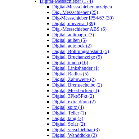
Digital-Messschieber (174)
Digital-Messschieber anzeigen
Dig.-Messschieber (25)
Dig-Messschieber IP54/67 (30)
Digital, universal (39)
Dig.-Messschieber ABS (6)
Digital, antimagn. (3)
Digital, außen (5)
Digital, autolock (2)
Digital, Bohrungsabstand (5)
Digital, Bruchanzeige (5)
Digital, innen (16)
Digital, Linkshänder (1)
Digital, Radius (5)
Digital, Zahnweite (2)
Digital, Bremsscheibe (2)
Digital, Messbacken (1)
Digital, 3Pkt/5Pkt (2)
Digital, extra dünn (2)
Digital, spitz (4)
Digital, Teller (1)
Digital, lang (3)
Digital, Solar (2)
Digital, verschiebbar (3)
Digital, Wanddicke (2)