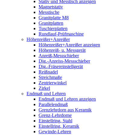
Stativ und Messtisch anzeigen
Magnetstativ
Messtische
Granitplatte M8
Granitplatten
Tuschierplatten
Rundlauf-Prüfmaschine
Höhenreißer+Anreißer
Höhenreißer+Anreißer anzeigen
Höhenreiß- u. Messgerät
Anreiß-Messschieber
Dig.-Anreiss-Messschieber
Dig.-Fräsereinstellgerät
Reißnadel
Streichmaße
Zentrierwinkel
Zirkel
Endmaß und Lehren
Endmaß und Lehren anzeigen
Parallelendmaß
Grenzlehrdorn aus Keramik
Grenz-Lehrdorne
Einstellring, Stahl
Einstellring, Keramik
Gewinde-Lehren