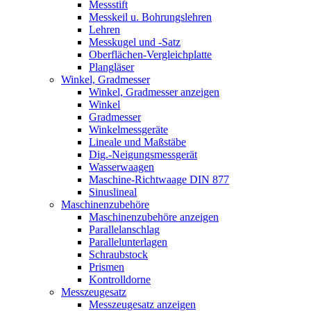
Messstift
Messkeil u. Bohrungslehren
Lehren
Messkugel und -Satz
Oberflächen-Vergleichplatte
Plangläser
Winkel, Gradmesser
Winkel, Gradmesser anzeigen
Winkel
Gradmesser
Winkelmessgeräte
Lineale und Maßstäbe
Dig.-Neigungsmessgerät
Wasserwaagen
Maschine-Richtwaage DIN 877
Sinuslineal
Maschinenzubehöre
Maschinenzubehöre anzeigen
Parallelanschlag
Parallelunterlagen
Schraubstock
Prismen
Kontrolldorne
Messzeugesatz
Messzeugesatz anzeigen