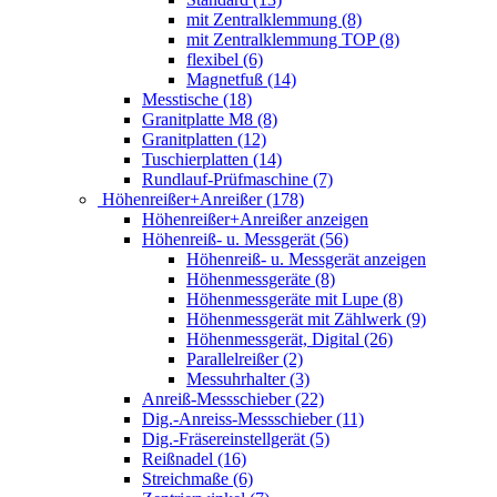
mit Zentralklemmung (8)
mit Zentralklemmung TOP (8)
flexibel (6)
Magnetfuß (14)
Messtische (18)
Granitplatte M8 (8)
Granitplatten (12)
Tuschierplatten (14)
Rundlauf-Prüfmaschine (7)
Höhenreißer+Anreißer (178)
Höhenreißer+Anreißer anzeigen
Höhenreiß- u. Messgerät (56)
Höhenreiß- u. Messgerät anzeigen
Höhenmessgeräte (8)
Höhenmessgeräte mit Lupe (8)
Höhenmessgerät mit Zählwerk (9)
Höhenmessgerät, Digital (26)
Parallelreißer (2)
Messuhrhalter (3)
Anreiß-Messschieber (22)
Dig.-Anreiss-Messschieber (11)
Dig.-Fräsereinstellgerät (5)
Reißnadel (16)
Streichmaße (6)