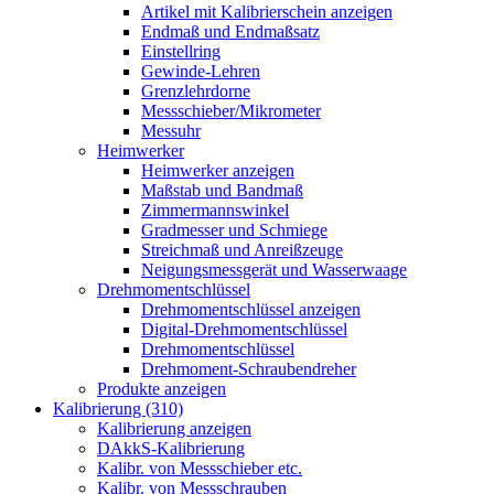
Artikel mit Kalibrierschein anzeigen
Endmaß und Endmaßsatz
Einstellring
Gewinde-Lehren
Grenzlehrdorne
Messschieber/Mikrometer
Messuhr
Heimwerker
Heimwerker anzeigen
Maßstab und Bandmaß
Zimmermannswinkel
Gradmesser und Schmiege
Streichmaß und Anreißzeuge
Neigungsmessgerät und Wasserwaage
Drehmomentschlüssel
Drehmomentschlüssel anzeigen
Digital-Drehmomentschlüssel
Drehmomentschlüssel
Drehmoment-Schraubendreher
Produkte anzeigen
Kalibrierung (310)
Kalibrierung anzeigen
DAkkS-Kalibrierung
Kalibr. von Messschieber etc.
Kalibr. von Messschrauben