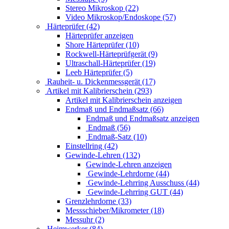
Stereo Mikroskop (22)
Video Mikroskop/Endoskope (57)
Härteprüfer (42)
Härteprüfer anzeigen
Shore Härteprüfer (10)
Rockwell-Härteprüfgerät (9)
Ultraschall-Härteprüfer (19)
Leeb Härteprüfer (5)
Rauheit- u. Dickenmessgerät (17)
Artikel mit Kalibrierschein (293)
Artikel mit Kalibrierschein anzeigen
Endmaß und Endmaßsatz (66)
Endmaß und Endmaßsatz anzeigen
Endmaß (56)
Endmaß-Satz (10)
Einstellring (42)
Gewinde-Lehren (132)
Gewinde-Lehren anzeigen
Gewinde-Lehrdorne (44)
Gewinde-Lehrring Ausschuss (44)
Gewinde-Lehrring GUT (44)
Grenzlehrdorne (33)
Messschieber/Mikrometer (18)
Messuhr (2)
Heimwerker (84)