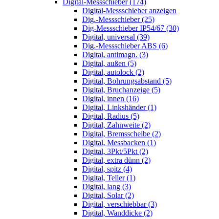
Digital-Messschieber (174)
Digital-Messschieber anzeigen
Dig.-Messschieber (25)
Dig-Messschieber IP54/67 (30)
Digital, universal (39)
Dig.-Messschieber ABS (6)
Digital, antimagn. (3)
Digital, außen (5)
Digital, autolock (2)
Digital, Bohrungsabstand (5)
Digital, Bruchanzeige (5)
Digital, innen (16)
Digital, Linkshänder (1)
Digital, Radius (5)
Digital, Zahnweite (2)
Digital, Bremsscheibe (2)
Digital, Messbacken (1)
Digital, 3Pkt/5Pkt (2)
Digital, extra dünn (2)
Digital, spitz (4)
Digital, Teller (1)
Digital, lang (3)
Digital, Solar (2)
Digital, verschiebbar (3)
Digital, Wanddicke (2)