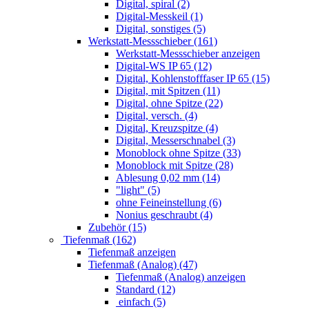
Digital, spiral (2)
Digital-Messkeil (1)
Digital, sonstiges (5)
Werkstatt-Messschieber (161)
Werkstatt-Messschieber anzeigen
Digital-WS IP 65 (12)
Digital, Kohlenstofffaser IP 65 (15)
Digital, mit Spitzen (11)
Digital, ohne Spitze (22)
Digital, versch. (4)
Digital, Kreuzspitze (4)
Digital, Messerschnabel (3)
Monoblock ohne Spitze (33)
Monoblock mit Spitze (28)
Ablesung 0,02 mm (14)
"light" (5)
ohne Feineinstellung (6)
Nonius geschraubt (4)
Zubehör (15)
Tiefenmaß (162)
Tiefenmaß anzeigen
Tiefenmaß (Analog) (47)
Tiefenmaß (Analog) anzeigen
Standard (12)
einfach (5)