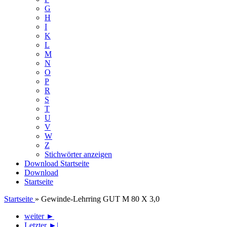
G
H
I
K
L
M
N
O
P
R
S
T
U
V
W
Z
Stichwörter anzeigen
Download
Startseite
Download
Startseite
Startseite
»
Gewinde-Lehrring GUT M 80 X 3,0
weiter ►
Letzter ►|