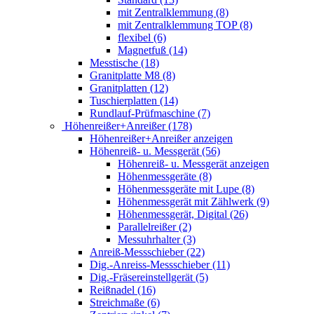
mit Zentralklemmung (8)
mit Zentralklemmung TOP (8)
flexibel (6)
Magnetfuß (14)
Messtische (18)
Granitplatte M8 (8)
Granitplatten (12)
Tuschierplatten (14)
Rundlauf-Prüfmaschine (7)
Höhenreißer+Anreißer (178)
Höhenreißer+Anreißer anzeigen
Höhenreiß- u. Messgerät (56)
Höhenreiß- u. Messgerät anzeigen
Höhenmessgeräte (8)
Höhenmessgeräte mit Lupe (8)
Höhenmessgerät mit Zählwerk (9)
Höhenmessgerät, Digital (26)
Parallelreißer (2)
Messuhrhalter (3)
Anreiß-Messschieber (22)
Dig.-Anreiss-Messschieber (11)
Dig.-Fräsereinstellgerät (5)
Reißnadel (16)
Streichmaße (6)