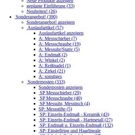
Neue Produkte anzeigen
geplante Einführung (33)
Neuheiten! (26)
Sonderangebot! (390)
Sonderangebot! anzeigen
Auslaufartikel (57)
Auslaufartikel anzeigen
A: Messschieber (7)
A: Messschraube (19)
A: Messuhr/Stativ (5)
A: Endmaß (2)
A: Winkel (2)
A: Reißnadel (1)
A: Zirkel (21)
A: sonstiges
Sonderposten (333)
Sonderposten anzeigen
SP Messschieber (29)
SP Messschraube (40)
SP Messuhr, Messtisch (4)
SP: Messstifte (5)
SP: Einzeln-Endmaß - Keramik (43)
SP: Einzeln-Endmaß - Hartmetall (27)
SP: Endmaß u. Einzeln-Endmaß (132)
SP: Einstellring und Haarlineale