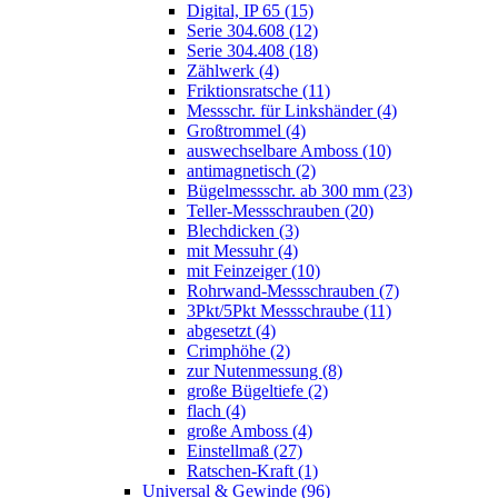
Digital, IP 65 (15)
Serie 304.608 (12)
Serie 304.408 (18)
Zählwerk (4)
Friktionsratsche (11)
Messschr. für Linkshänder (4)
Großtrommel (4)
auswechselbare Amboss (10)
antimagnetisch (2)
Bügelmessschr. ab 300 mm (23)
Teller-Messschrauben (20)
Blechdicken (3)
mit Messuhr (4)
mit Feinzeiger (10)
Rohrwand-Messschrauben (7)
3Pkt/5Pkt Messschraube (11)
abgesetzt (4)
Crimphöhe (2)
zur Nutenmessung (8)
große Bügeltiefe (2)
flach (4)
große Amboss (4)
Einstellmaß (27)
Ratschen-Kraft (1)
Universal & Gewinde (96)