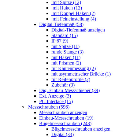
mit Spitze (12)
mit Haken (12)
mit Doppel-Haken (2)
mit Feineinstellung (4)
Digital-Tiefenmaß (58)
Digital-Tiefenmaß anzeigen
Standard (15)
IP 67 (9)
mit Spitze (11)
runde Stange (3)
mit Haken (11)
mit Prismen (2)
für Kantenmessung (2)
mit asymmetrischer Brücke (1)
für Reifenprofile (2)
Zubehör (3)
Dig.-Einbau-Messschieber (39)
Ext. Anzeige (3)
PC-Interface (15)
Messschrauben (596)
Messschrauben anzeigen
Einbau-Messschrauben (19)
Bügelmessschrauben (243)
Bügelmessschrauben anzeigen
Digital (33)