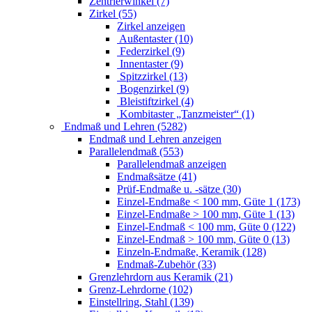
Zentrierwinkel (7)
Zirkel (55)
Zirkel anzeigen
Außentaster (10)
Federzirkel (9)
Innentaster (9)
Spitzzirkel (13)
Bogenzirkel (9)
Bleistiftzirkel (4)
Kombitaster „Tanzmeister“ (1)
Endmaß und Lehren (5282)
Endmaß und Lehren anzeigen
Parallelendmaß (553)
Parallelendmaß anzeigen
Endmaßsätze (41)
Prüf-Endmaße u. -sätze (30)
Einzel-Endmaße < 100 mm, Güte 1 (173)
Einzel-Endmaße > 100 mm, Güte 1 (13)
Einzel-Endmaß < 100 mm, Güte 0 (122)
Einzel-Endmaß > 100 mm, Güte 0 (13)
Einzeln-Endmaße, Keramik (128)
Endmaß-Zubehör (33)
Grenzlehrdorn aus Keramik (21)
Grenz-Lehrdorne (102)
Einstellring, Stahl (139)