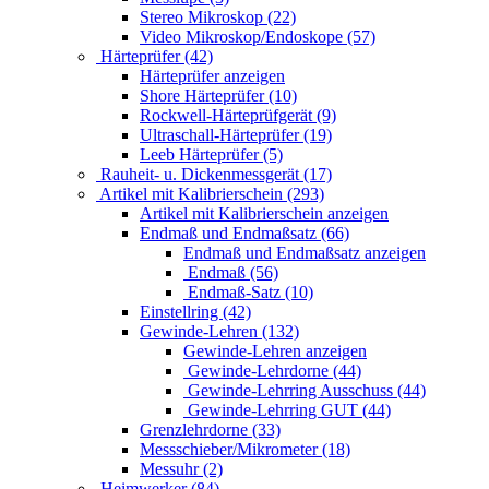
Stereo Mikroskop (22)
Video Mikroskop/Endoskope (57)
Härteprüfer (42)
Härteprüfer anzeigen
Shore Härteprüfer (10)
Rockwell-Härteprüfgerät (9)
Ultraschall-Härteprüfer (19)
Leeb Härteprüfer (5)
Rauheit- u. Dickenmessgerät (17)
Artikel mit Kalibrierschein (293)
Artikel mit Kalibrierschein anzeigen
Endmaß und Endmaßsatz (66)
Endmaß und Endmaßsatz anzeigen
Endmaß (56)
Endmaß-Satz (10)
Einstellring (42)
Gewinde-Lehren (132)
Gewinde-Lehren anzeigen
Gewinde-Lehrdorne (44)
Gewinde-Lehrring Ausschuss (44)
Gewinde-Lehrring GUT (44)
Grenzlehrdorne (33)
Messschieber/Mikrometer (18)
Messuhr (2)
Heimwerker (84)