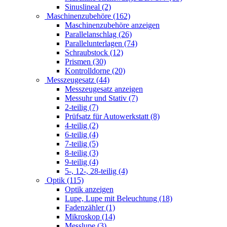
Sinuslineal (2)
Maschinenzubehöre (162)
Maschinenzubehöre anzeigen
Parallelanschlag (26)
Parallelunterlagen (74)
Schraubstock (12)
Prismen (30)
Kontrolldorne (20)
Messzeugesatz (44)
Messzeugesatz anzeigen
Messuhr und Stativ (7)
2-teilig (7)
Prüfsatz für Autowerkstatt (8)
4-teilig (2)
6-teilig (4)
7-teilig (5)
8-teilig (3)
9-teilig (4)
5-, 12-, 28-teilig (4)
Optik (115)
Optik anzeigen
Lupe, Lupe mit Beleuchtung (18)
Fadenzähler (1)
Mikroskop (14)
Messlupe (3)