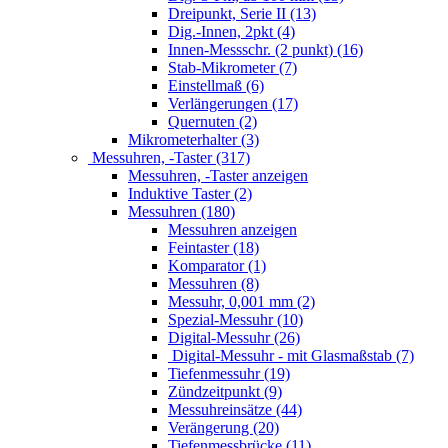
Dreipunkt, Serie II (13)
Dig.-Innen, 2pkt (4)
Innen-Messschr. (2 punkt) (16)
Stab-Mikrometer (7)
Einstellmaß (6)
Verlängerungen (17)
Quernuten (2)
Mikrometerhalter (3)
Messuhren, -Taster (317)
Messuhren, -Taster anzeigen
Induktive Taster (2)
Messuhren (180)
Messuhren anzeigen
Feintaster (18)
Komparator (1)
Messuhren (8)
Messuhr, 0,001 mm (2)
Spezial-Messuhr (10)
Digital-Messuhr (26)
Digital-Messuhr - mit Glasmaßstab (7)
Tiefenmessuhr (19)
Zündzeitpunkt (9)
Messuhreinsätze (44)
Verängerung (20)
Tiefenmessbrücke (11)