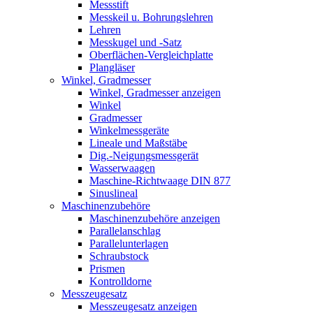
Messstift
Messkeil u. Bohrungslehren
Lehren
Messkugel und -Satz
Oberflächen-Vergleichplatte
Plangläser
Winkel, Gradmesser
Winkel, Gradmesser anzeigen
Winkel
Gradmesser
Winkelmessgeräte
Lineale und Maßstäbe
Dig.-Neigungsmessgerät
Wasserwaagen
Maschine-Richtwaage DIN 877
Sinuslineal
Maschinenzubehöre
Maschinenzubehöre anzeigen
Parallelanschlag
Parallelunterlagen
Schraubstock
Prismen
Kontrolldorne
Messzeugesatz
Messzeugesatz anzeigen