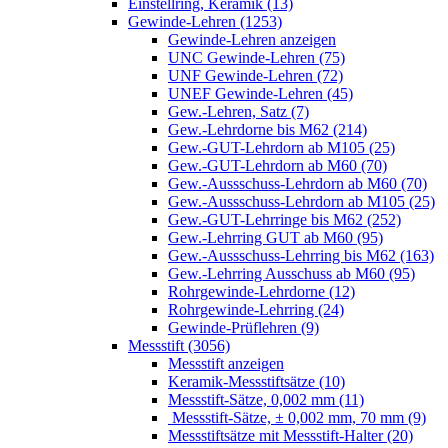
Einstellring, Keramik (13)
Gewinde-Lehren (1253)
Gewinde-Lehren anzeigen
UNC Gewinde-Lehren (75)
UNF Gewinde-Lehren (72)
UNEF Gewinde-Lehren (45)
Gew.-Lehren, Satz (7)
Gew.-Lehrdorne bis M62 (214)
Gew.-GUT-Lehrdorn ab M105 (25)
Gew.-GUT-Lehrdorn ab M60 (70)
Gew.-Aussschuss-Lehrdorn ab M60 (70)
Gew.-Aussschuss-Lehrdorn ab M105 (25)
Gew.-GUT-Lehrringe bis M62 (252)
Gew.-Lehrring GUT ab M60 (95)
Gew.-Aussschuss-Lehrring bis M62 (163)
Gew.-Lehrring Ausschuss ab M60 (95)
Rohrgewinde-Lehrdorne (12)
Rohrgewinde-Lehrring (24)
Gewinde-Prüflehren (9)
Messstift (3056)
Messstift anzeigen
Keramik-Messstiftsätze (10)
Messstift-Sätze, 0,002 mm (11)
Messstift-Sätze, ± 0,002 mm, 70 mm (9)
Messstiftsätze mit Messstift-Halter (20)