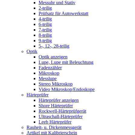
Messuhr und Stativ
2-teilig
Prüfsatz für Autowerkstatt
4-teilig
6-teilig
7-teilig
8-teilig
9-teilig
5-, 12-, 28-teilig
Optik
Optik anzeigen
Lupe, Lupe mit Beleuchtung
Fadenzähler
Mikroskop
Messlupe
Stereo Mikroskop
Video Mikroskop/Endoskope
Härteprüfer
Härteprüfer anzeigen
Shore Härteprüfer
Rockwell-Härteprüfgerät
Ultraschall-Härteprüfer
Leeb Härteprüfer
Rauheit- u. Dickenmessgerät
Artikel mit Kalibrierschein