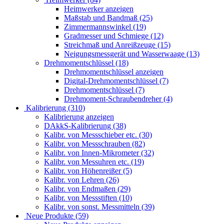
Heimwerker anzeigen
Maßstab und Bandmaß (25)
Zimmermannswinkel (19)
Gradmesser und Schmiege (12)
Streichmaß und Anreißzeuge (15)
Neigungsmessgerät und Wasserwaage (13)
Drehmomentschlüssel (18)
Drehmomentschlüssel anzeigen
Digital-Drehmomentschlüssel (7)
Drehmomentschlüssel (7)
Drehmoment-Schraubendreher (4)
Kalibrierung (310)
Kalibrierung anzeigen
DAkkS-Kalibrierung (38)
Kalibr. von Messschieber etc. (30)
Kalibr. von Messschrauben (82)
Kalibr. von Innen-Mikrometer (32)
Kalibr. von Messuhren etc. (19)
Kalibr. von Höhenreißer (5)
Kalibr. von Lehren (26)
Kalibr. von Endmaßen (29)
Kalibr. von Messstiften (10)
Kalibr. von sonst. Messmitteln (39)
Neue Produkte (59)