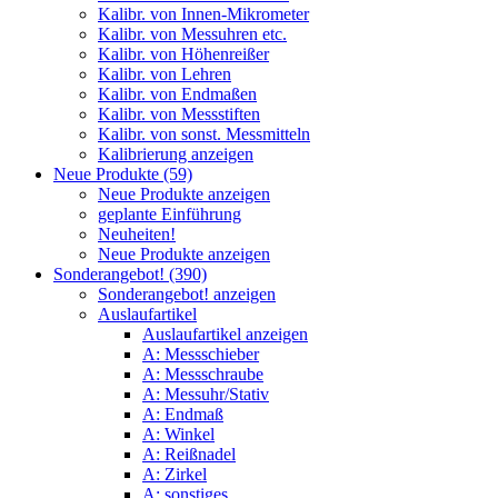
Kalibr. von Innen-Mikrometer
Kalibr. von Messuhren etc.
Kalibr. von Höhenreißer
Kalibr. von Lehren
Kalibr. von Endmaßen
Kalibr. von Messstiften
Kalibr. von sonst. Messmitteln
Kalibrierung anzeigen
Neue Produkte (59)
Neue Produkte anzeigen
geplante Einführung
Neuheiten!
Neue Produkte anzeigen
Sonderangebot! (390)
Sonderangebot! anzeigen
Auslaufartikel
Auslaufartikel anzeigen
A: Messschieber
A: Messschraube
A: Messuhr/Stativ
A: Endmaß
A: Winkel
A: Reißnadel
A: Zirkel
A: sonstiges