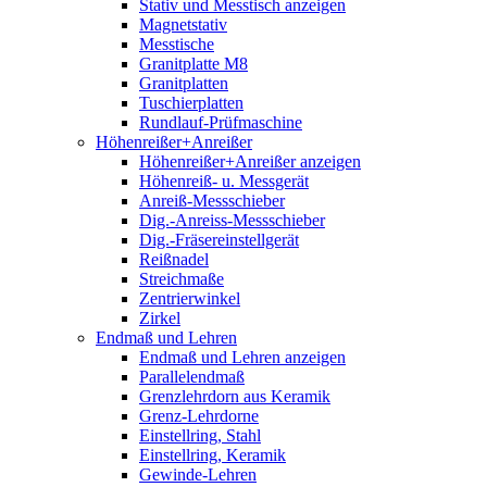
Stativ und Messtisch anzeigen
Magnetstativ
Messtische
Granitplatte M8
Granitplatten
Tuschierplatten
Rundlauf-Prüfmaschine
Höhenreißer+Anreißer
Höhenreißer+Anreißer anzeigen
Höhenreiß- u. Messgerät
Anreiß-Messschieber
Dig.-Anreiss-Messschieber
Dig.-Fräsereinstellgerät
Reißnadel
Streichmaße
Zentrierwinkel
Zirkel
Endmaß und Lehren
Endmaß und Lehren anzeigen
Parallelendmaß
Grenzlehrdorn aus Keramik
Grenz-Lehrdorne
Einstellring, Stahl
Einstellring, Keramik
Gewinde-Lehren