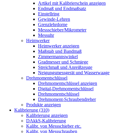
Artikel mit Kalibrierschein anzeigen
Endmaß und Endmaßsatz
Einstellring
Gewinde-Lehren
Grenzlehrdorne
Messschieber/Mikrometer
Messuhr
Heimwerker
Heimwerker anzeigen
Maßstab und Bandmaß
Zimmermannswinkel
Gradmesser und Schmiege
Streichmaß und Anreißzeuge
Neigungsmessgerät und Wasserwaage
Drehmomentschlüssel
Drehmomentschlüssel anzeigen
Digital-Drehmomentschlüssel
Drehmomentschlüssel
Drehmoment-Schraubendreher
Produkte anzeigen
Kalibrierung (310)
Kalibrierung anzeigen
DAkkS-Kalibrierung
Kalibr. von Messschieber etc.
Kalibr. von Messschrauben