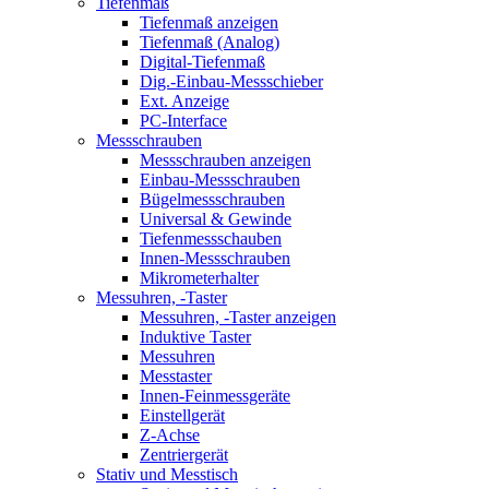
Tiefenmaß
Tiefenmaß anzeigen
Tiefenmaß (Analog)
Digital-Tiefenmaß
Dig.-Einbau-Messschieber
Ext. Anzeige
PC-Interface
Messschrauben
Messschrauben anzeigen
Einbau-Messschrauben
Bügelmessschrauben
Universal & Gewinde
Tiefenmessschauben
Innen-Messschrauben
Mikrometerhalter
Messuhren, -Taster
Messuhren, -Taster anzeigen
Induktive Taster
Messuhren
Messtaster
Innen-Feinmessgeräte
Einstellgerät
Z-Achse
Zentriergerät
Stativ und Messtisch