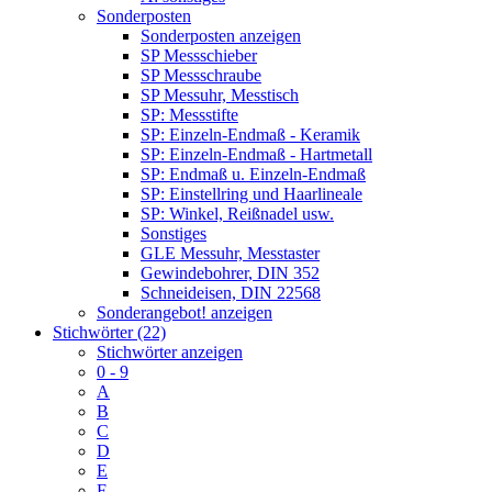
Sonderposten
Sonderposten anzeigen
SP Messschieber
SP Messschraube
SP Messuhr, Messtisch
SP: Messstifte
SP: Einzeln-Endmaß - Keramik
SP: Einzeln-Endmaß - Hartmetall
SP: Endmaß u. Einzeln-Endmaß
SP: Einstellring und Haarlineale
SP: Winkel, Reißnadel usw.
Sonstiges
GLE Messuhr, Messtaster
Gewindebohrer, DIN 352
Schneideisen, DIN 22568
Sonderangebot! anzeigen
Stichwörter (22)
Stichwörter anzeigen
0 - 9
A
B
C
D
E
F