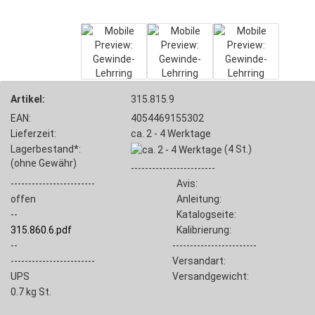
Artikel:
315.815.9
EAN:
4054469155302
Lieferzeit:
ca. 2 - 4 Werktage
Lagerbestand*:
(4
St.)
(ohne Gewähr)
------------------------
------------------------
Avis:
offen
Anleitung:
--
Katalogseite:
315.860.6.pdf
Kalibrierung:
--
------------------------
------------------------
Versandart:
UPS
Versandgewicht:
0.7
kg St.