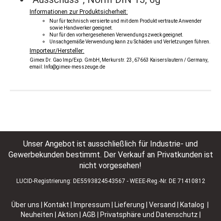
Informationen zur Produktsicherheit:
Nur für technisch versierte und mit dem Produkt vertraute Anwender
sowie Handwerker geeignet.
Nur für den vorhergesehenen Verwendungszweck geeignet.
Unsachgemäße Verwendung kann zu Schäden und Verletzungen führen.
Importeur/Hersteller:
Gimex Dr. Gao Imp/Exp. GmbH, Merkurstr. 23, 67663 Kaiserslautern / Germany,
email: Info@gimex-messzeuge.de
Unser Angebot ist ausschließlich für Industrie- und
Gewerbekunden bestimmt. Der Verkauf an Privatkunden ist
nicht vorgesehen!
LUCID-Registrierung: DE5593824543567 - WEEE-Reg.-Nr. DE 71410812
Über uns
|
Kontakt
|
Impressum
|
Lieferung | Versand
|
Katalog |
Neuheiten | Aktion
|
AGB
|
Privatsphäre und Datenschutz
|