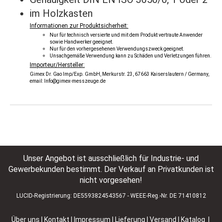
im Holzkasten
Informationen zur Produktsicherheit:
Nur für technisch versierte und mit dem Produkt vertraute Anwender
sowie Handwerker geeignet.
Nur für den vorhergesehenen Verwendungszweck geeignet.
Unsachgemäße Verwendung kann zu Schäden und Verletzungen führen.
Importeur/Hersteller:
Gimex Dr. Gao Imp/Exp. GmbH, Merkurstr. 23, 67663 Kaiserslautern / Germany,
email: Info@gimex-messzeuge.de
Unser Angebot ist ausschließlich für Industrie- und
Gewerbekunden bestimmt. Der Verkauf an Privatkunden ist
nicht vorgesehen!
LUCID-Registrierung: DE5593824543567 - WEEE-Reg.-Nr. DE 71410812
Über uns
|
Kontakt
|
Impressum
|
Lieferung | Versand
|
Katalog |