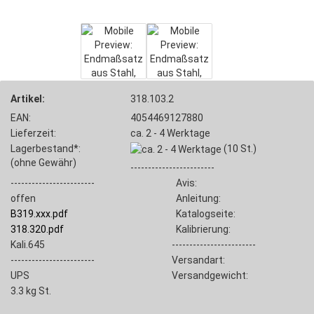
Artikel:
318.103.2
EAN:
4054469127880
Lieferzeit:
ca. 2 - 4 Werktage
Lagerbestand*:
(10
St.)
(ohne Gewähr)
------------------------
------------------------
Avis:
offen
Anleitung:
B319.xxx.pdf
Katalogseite:
318.320.pdf
Kalibrierung:
Kali.645
------------------------
------------------------
Versandart:
UPS
Versandgewicht:
3.3
kg St.